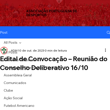
ASSOCIAÇÃO PORTUGUESA DE
DESPORTOS
Post
All Posts
ADM
10 de out. de 2023
0 min de leitura
All Posts
Edital de Convocação – Reunião do
Conselho Deliberativo
Conselho Deliberativo 16/10
Conselho de Orientação e Fiscalizaç
Assembleia Geral
Comunicados
Clube
Ação Social
Futebol Americano