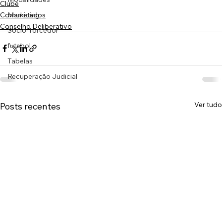
Clube
Comunicados
Marketing
Conselho Deliberativo
Sócio-Torcedor
futebol
Tabelas
Recuperação Judicial
Ver tudo
Posts recentes