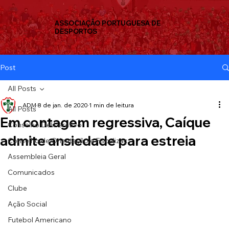
ASSOCIAÇÃO PORTUGUESA DE
DESPORTOS
Post
All Posts
ADM
8 de jan. de 2020
1 min de leitura
All Posts
Em contagem regressiva, Caíque
Conselho Deliberativo
admite ansiedade para estreia
Conselho de Orientação e Fiscalizaç
Assembleia Geral
Comunicados
Clube
Ação Social
Futebol Americano