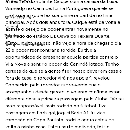
a reestreia do volante Caíque com a camisa da Lusa.
Formado no Canindé, foi na Portuguesa que ele se 
Marketing
profissionalizou e fez sua primeira partida no time 
Sócio-Torcedor
principal. Após dois anos fora, Caíque está de volta e 
futebol
admite o desejo de poder entrar novamente no 
Tabelas
gramado do estádio Dr. Oswaldo Teixeira Duarte. 
“Estou muito ansioso, não vejo a hora de chegar o dia 
Recuperação Judicial
22 e poder reencontrar a torcida. Eu tive a 
oportunidade de presenciar aquela partida contra o 
Vila Nova e sentir o poder do Canindé lotado. Tenho 
certeza de que se a gente fizer nosso dever em casa e 
fora de casa, o torcedor virá nos apoiar”, revelou.
Conhecido pelo torcedor rubro-verde que o 
acompanhou desde garoto, o volante confirma estar 
diferente de sua primeira passagem pelo Clube. “Voltei 
mais responsável, mais rodado no futebol. Tive 
passagem em Portugal, joguei Série A1, fui vice-
campeão da Copa Paulista, rodei e agora estou de 
volta à minha casa. Estou muito motivado, feliz e 