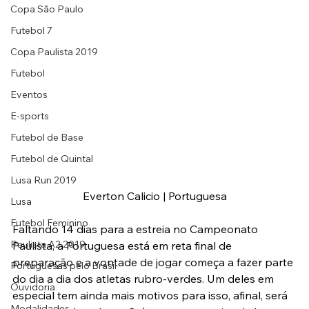
Copa São Paulo
Futebol 7
Copa Paulista 2019
Futebol
Eventos
E-sports
Futebol de Base
Futebol de Quintal
Lusa Run 2019
Everton Calicio | Portuguesa
Lusa
Futebol Feminino
Faltando 14 dias para a estreia no Campeonato 
Paulista A2 2019
Paulista, a Portuguesa está em reta final de 
preparação e a vontade de jogar começa a fazer parte 
Portuguesas pelo Brasil
do dia a dia dos atletas rubro-verdes. Um deles em 
Ouvidoria
especial tem ainda mais motivos para isso, afinal, será 
Modalidades