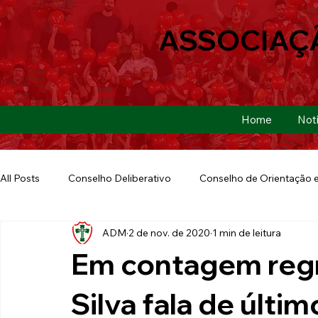
ASSOCIAÇ
Home
Notí
All Posts
Conselho Deliberativo
Conselho de Orientação e
ADM
2 de nov. de 2020
1 min de leitura
Ação Social
Futebol Americano
Copa São Paulo
Em contagem regre
E-sports
Futebol de Base
Futebol de Quintal
Silva fala de últi