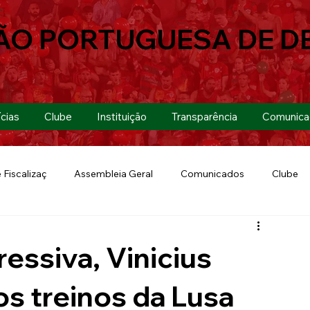
ÃO PORTUGUESA DE D
cias
Clube
Instituição
Transparência
Comunica
 Fiscalizaç
Assembleia Geral
Comunicados
Clube
Futebol 7
Copa Paulista 2019
Futebol
Eventos
ssiva, Vinicius
Lusa Run 2019
Lusa
Futebol Feminino
mos treinos da Lusa