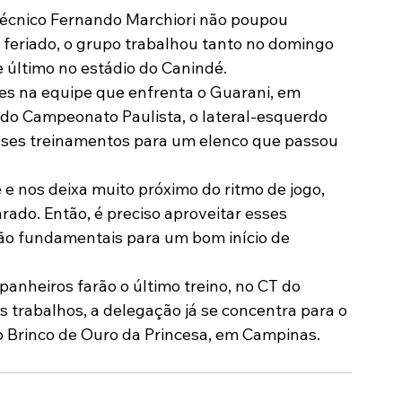
técnico Fernando Marchiori não poupou 
Modalidades
Marketing
Sócio-Torcedor
feriado, o grupo trabalhou tanto no domingo 
e último no estádio do Canindé.
tes na equipe que enfrenta o Guarani, em 
r do Campeonato Paulista, o lateral-esquerdo 
sses treinamentos para um elenco que passou 
 e nos deixa muito próximo do ritmo de jogo, 
ado. Então, é preciso aproveitar esses 
ão fundamentais para um bom início de 
panheiros farão o último treino, no CT do 
s trabalhos, a delegação já se concentra para o 
o Brinco de Ouro da Princesa, em Campinas.