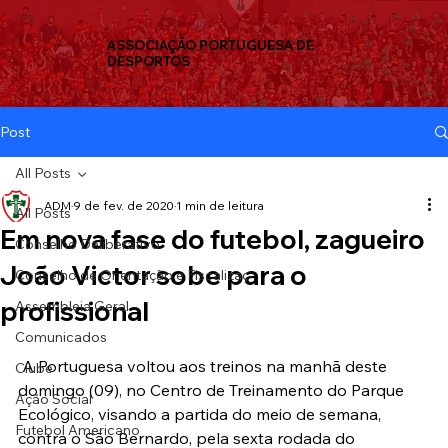
ASSOCIAÇÃO PORTUGUESA DE
DESPORTOS
Post
All Posts
ADM
9 de fev. de 2020
1 min de leitura
All Posts
Em nova fase do futebol, zagueiro
Conselho Deliberativo
João Victor sobe para o
Conselho de Orientação e Fiscalizaç
profissional
Assembleia Geral
Comunicados
 A Portuguesa voltou aos treinos na manhã deste 
Clube
domingo (09), no Centro de Treinamento do Parque 
Ação Social
Ecológico, visando a partida do meio de semana, 
Futebol Americano
contra o São Bernardo, pela sexta rodada do 