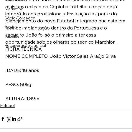
mais uma edição da Copinha, foi feita a opção de já 
Marketing
integrá-lo aos profissionais. Essa ação faz parte do 
Sócio-Torcedor
planejamento do novo Futebol Integrado que está em 
futebol
fase de implantação dentro da Portuguesa e o 
zagueiro João foi só o primeiro a ter essa 
Tabelas
oportunidade sob os olhares do técnico Marchiori.
Recuperação Judicial
FICHA TÉCNICA
NOME COMPLETO: João Victor Sales Araújo Silva
IDADE: 18 anos
PESO: 80kg
ALTURA: 1,89m
Futebol