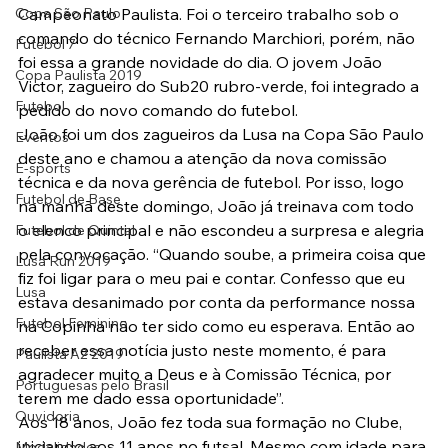
Copa São Paulo
Campeonato Paulista. Foi o terceiro trabalho sob o 
comando do técnico Fernando Marchiori, porém, não 
Futebol 7
foi essa a grande novidade do dia. O jovem João 
Copa Paulista 2019
Victor, zagueiro do Sub20 rubro-verde, foi integrado a 
Futebol
pedido do novo comando do futebol.
João foi um dos zagueiros da Lusa na Copa São Paulo 
Eventos
deste ano e chamou a atenção da nova comissão 
E-sports
técnica e da nova gerência de futebol. Por isso, logo 
Futebol de Base
na manhã deste domingo, João já treinava com todo 
o elenco principal e não escondeu a surpresa e alegria 
Futebol de Quintal
pela convocação. “Quando soube, a primeira coisa que 
Lusa Run 2019
fiz foi ligar para o meu pai e contar. Confesso que eu 
Lusa
estava desanimado por conta da performance nossa 
Futebol Feminino
na Copinha não ter sido como eu esperava. Então ao 
receber essa notícia justo neste momento, é para 
Paulista A2 2019
agradecer muito a Deus e à Comissão Técnica, por 
Portuguesas pelo Brasil
terem me dado essa oportunidade”.
Ouvidoria
Aos 18 anos, João fez toda sua formação no Clube, 
iniciando aos 11 anos no futsal. Mesmo com idade para 
Modalidades