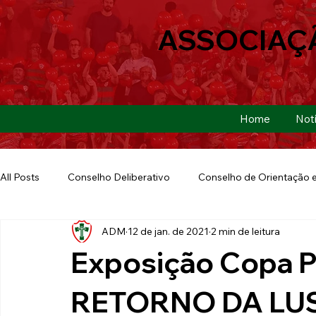
ASSOCIAÇ
Home
Notí
All Posts
Conselho Deliberativo
Conselho de Orientação e
ADM
12 de jan. de 2021
2 min de leitura
Ação Social
Futebol Americano
Copa São Paulo
Exposição Copa Pa
E-sports
Futebol de Base
Futebol de Quintal
RETORNO DA LU