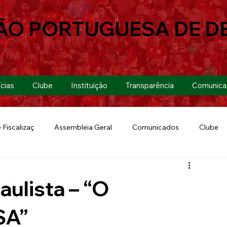
ÃO PORTUGUESA DE D
cias
Clube
Instituição
Transparência
Comunica
 Fiscalizaç
Assembleia Geral
Comunicados
Clube
Futebol 7
Copa Paulista 2019
Futebol
Eventos
ulista – “O
Lusa Run 2019
Lusa
Futebol Feminino
SA”