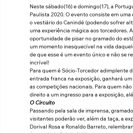
Neste sábado(16) e domingo(17), a Portug
Paulista A2 2019
Portuguesas pelo Brasil
Ouvidoria
Paulista 2020. O evento consiste em uma e
o vestiário do Canindé (podendo sofrer al
uma experiência mágica aos torcedores. Al
futebol
Tabelas
Recuperação Judicial
oportunidade de pisar no gramado do estád
um momento inesquecível na vida daquele
de que esse é um evento único e não se re
incrível!
Para quem é Sócio-Torcedor adimplente d
entrada franca na exposição, ganhará um
as competições nacionais. Para quem não é
direito a um ingresso para a exposição, 
O Circuito
Passando pela sala de imprensa, gramado d
visitantes poderão ver, além da taça, a ex
Dorival Rosa e Ronaldo Barreto, relembran