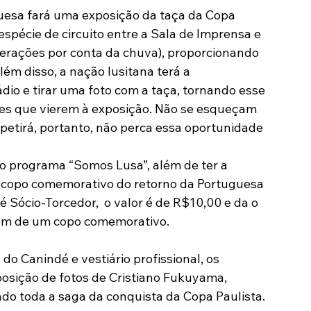
uesa fará uma exposição da taça da Copa 
Modalidades
Marketing
Sócio-Torcedor
spécie de circuito entre a Sala de Imprensa e 
terações por conta da chuva), proporcionando 
ém disso, a nação lusitana terá a 
io e tirar uma foto com a taça, tornando esse 
s que vierem à exposição. Não se esqueçam 
petirá, portanto, não perca essa oportunidade 
o programa “Somos Lusa”, além de ter a 
 copo comemorativo do retorno da Portuguesa 
 Sócio-Torcedor,  o valor é de R$10,00 e da o 
além de um copo comemorativo.
o Canindé e vestiário profissional, os 
posição de fotos de Cristiano Fukuyama, 
do toda a saga da conquista da Copa Paulista. 