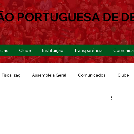
ÃO PORTUGUESA DE D
cias
Clube
Instituição
Transparência
Comunica
 Fiscalizaç
Assembleia Geral
Comunicados
Clube
Futebol 7
Copa Paulista 2019
Futebol
Eventos
Lusa Run 2019
Lusa
Futebol Feminino