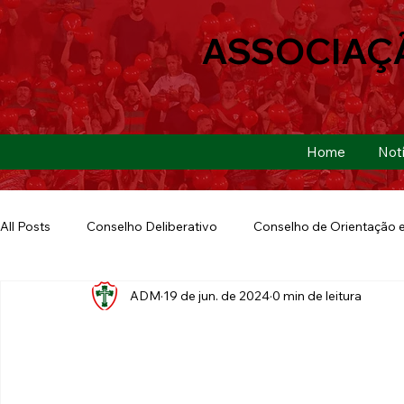
ASSOCIAÇ
Home
Notí
All Posts
Conselho Deliberativo
Conselho de Orientação e
ADM
19 de jun. de 2024
0 min de leitura
Ação Social
Futebol Americano
Copa São Paulo
E-sports
Futebol de Base
Futebol de Quintal