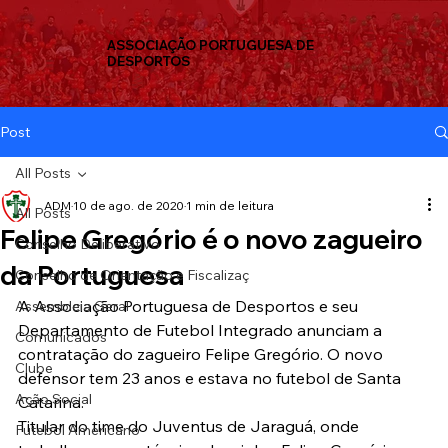
ASSOCIAÇÃO PORTUGUESA DE
DESPORTOS
Post
All Posts
ADM
10 de ago. de 2020
1 min de leitura
All Posts
Felipe Gregório é o novo zagueiro
Conselho Deliberativo
da Portuguesa
Conselho de Orientação e Fiscalizaç
A Associação Portuguesa de Desportos e seu 
Assembleia Geral
Departamento de Futebol Integrado anunciam a 
Comunicados
contratação do zagueiro Felipe Gregório. O novo 
Clube
defensor tem 23 anos e estava no futebol de Santa 
Ação Social
Catarina.
Titular do time do Juventus de Jaraguá, onde 
Futebol Americano