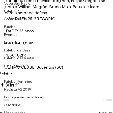
trabalhou com o técnico Jorginho, Felipe Gregório se 
Copa São Paulo
junta a William Magrão, Bruno Maia, Patrick e Ícaro 
Futebol 7
para o setor de defesa.
NOME: FELIPE GREGÓRIO
Copa Paulista 2019
Futebol
IDADE: 23 anos
Eventos
E-sports
ALTURA: 1,83m
Futebol de Base
PESO: 82kg
Futebol de Quintal
Lusa Run 2019
ÚLTIMO CLUBE: Juventus (SC)
Futebol
Lusa
Futebol Feminino
Paulista A2 2019
Portuguesas pelo Brasil
Ouvidoria
Modalidades