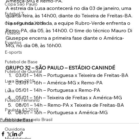
América-MG e Remo-PA.
Copa São Paulo
A estreia da Lusa acontecerá no dia 03 de janeiro, uma 
Futebol 7
quarta-feira, às 14h00, diante do Teixeira de Freitas-BA.
Na segunda rodada, a equipe Rubro-Verde enfrenta o 
Copa Paulista 2019
Remo-PA, dia 05, às 14h00. O time do técnico Mauro Di 
Futebol
Giuseppe encerra a primeira fase diante o América-
Eventos
MG, no dia 08, às 16h00.
E-sports
Futebol de Base
GRUPO 32 – SÃO PAULO – ESTÁDIO CANINDÉ
Futebol de Quintal
03/01 – 14h – Portuguesa x Teixeira de Freitas-BA
Lusa Run 2019
03/01 – 16h – América-MG x Remo-PA
05/01 – 14h – Portuguesa x Remo-PA
Lusa
05/01 – 16h – Teixeira de Freitas x América-MG
Futebol Feminino
08/01 – 14h – Remo-PA x Teixeira de Freitas-BA
Paulista A2 2019
08/01 – 16h – Portuguesa x América-MG
Portuguesas pelo Brasil
Futebol de Base
Ouvidoria
Modalidades