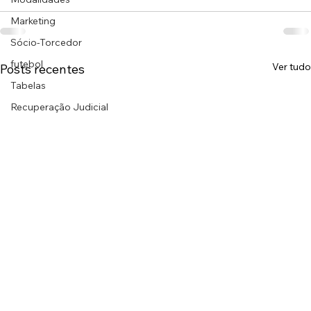
Marketing
Sócio-Torcedor
futebol
Ver tudo
Posts recentes
Tabelas
Recuperação Judicial