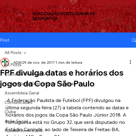
ASSOCIAÇÃO PORTUGUESA DE
DESPORTOS
Post
All Posts
ADM
29 de nov. de 2017
1 min de leitura
All Posts
FPF divulga datas e horários dos
Conselho Deliberativo
jogos da Copa São Paulo
Conselho de Orientação e Fiscalizaç
Assembleia Geral
 A Federação Paulista de Futebol (FPF) divulgou na 
Comunicados
última segunda-feira (27) a tabela contendo as datas e 
Clube
horários dos jogos da Copa São Paulo Júnior 2018. A 
Ação Social
Portuguesa está no Grupo 32, que será disputado no 
Estádio Canindé, ao lado de Teixeira de Freitas-BA, 
Futebol Americano