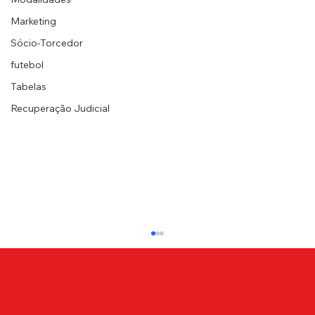
Marketing
Sócio-Torcedor
futebol
Tabelas
Recuperação Judicial
Lusa perde para o São José pelo
Paulistão Feminino
Na tarde desta terça-feira (20), as leoas do
Canindé entraram em campo pela 6ª rodada