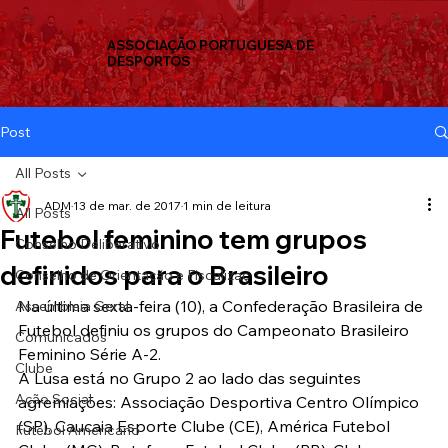
ASSOCIAÇÃO PORTUGUESA DE
DESPORTOS
Post
All Posts
ADM
13 de mar. de 2017
1 min de leitura
All Posts
Futebol feminino tem grupos
Conselho Deliberativo
definidos para o Brasileiro
Conselho de Orientação e Fiscalizaç
Na última sexta-feira (10), a Confederação Brasileira de 
Assembleia Geral
Futebol definiu os grupos do Campeonato Brasileiro 
Comunicados
Feminino Série A-2.
Clube
A Lusa está no Grupo 2 ao lado das seguintes 
Ação Social
agremiações: Associação Desportiva Centro Olímpico 
(SP), Caucaia Esporte Clube (CE), América Futebol 
Futebol Americano