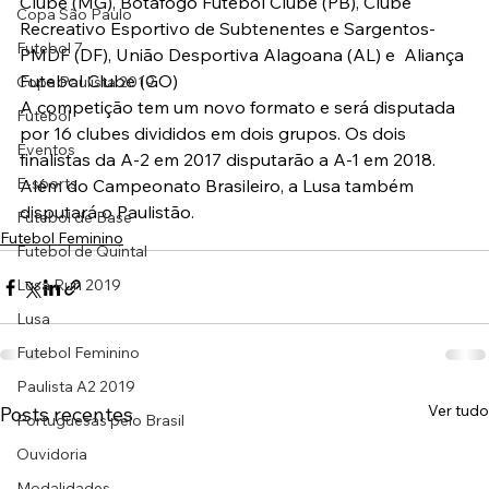
Clube (MG), Botafogo Futebol Clube (PB), Clube 
Copa São Paulo
Recreativo Esportivo de Subtenentes e Sargentos-
Futebol 7
PMDF (DF), União Desportiva Alagoana (AL) e  Aliança 
Futebol Clube (GO)
Copa Paulista 2019
A competição tem um novo formato e será disputada 
Futebol
por 16 clubes divididos em dois grupos. Os dois 
Eventos
finalistas da A-2 em 2017 disputarão a A-1 em 2018.
E-sports
Além do Campeonato Brasileiro, a Lusa também 
disputará o Paulistão.
Futebol de Base
Futebol Feminino
Futebol de Quintal
Lusa Run 2019
Lusa
Futebol Feminino
Paulista A2 2019
Ver tudo
Posts recentes
Portuguesas pelo Brasil
Ouvidoria
Modalidades