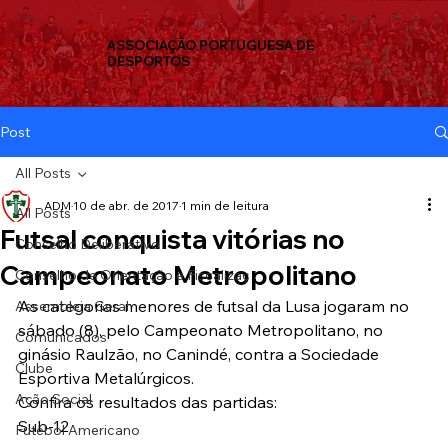
ASSOCIAÇÃO PORTUGUESA DE
DESPORTOS
Post
All Posts
ADM
10 de abr. de 2017
1 min de leitura
All Posts
Futsal conquista vitórias no
Conselho Deliberativo
Campeonato Metropolitano
Conselho de Orientação e Fiscalizaç
As categorias menores de futsal da Lusa jogaram no 
Assembleia Geral
sábado (8), pelo Campeonato Metropolitano, no 
Comunicados
ginásio Raulzão, no Canindé, contra a Sociedade 
Clube
Esportiva Metalúrgicos.
Ação Social
Confira os resultados das partidas:
Sub-12
Futebol Americano