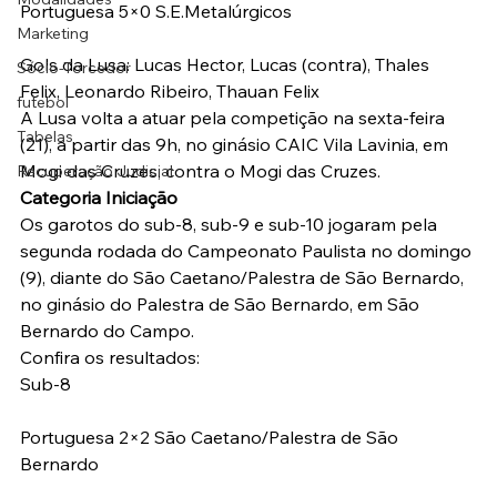
Portuguesa 5×0 S.E.Metalúrgicos
Marketing
Gols da Lusa: Lucas Hector, Lucas (contra), Thales 
Sócio-Torcedor
Felix, Leonardo Ribeiro, Thauan Felix
futebol
A Lusa volta a atuar pela competição na sexta-feira 
Tabelas
(21), a partir das 9h, no ginásio CAIC Vila Lavinia, em 
Mogi das Cruzes, contra o Mogi das Cruzes.
Recuperação Judicial
Categoria Iniciação
Os garotos do sub-8, sub-9 e sub-10 jogaram pela 
segunda rodada do Campeonato Paulista no domingo 
(9), diante do São Caetano/Palestra de São Bernardo, 
no ginásio do Palestra de São Bernardo, em São 
Bernardo do Campo.
Confira os resultados:
Sub-8
Portuguesa 2×2 São Caetano/Palestra de São 
Bernardo