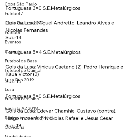
Copa São Paulo
Portuguesa 3×0 S.E.Metalúrgicos
Futebol 7
Gols da Lusa: Miguel Andretto, Leandro Alves e 
Copa Paulista 2019
Nicolas Fernandes
Futebol
Sub-14
Eventos
E-sports
Portuguesa 5×4 S.E.Metalúrgicos
Futebol de Base
Gols da Lusa: Vinicius Caetano (2), Pedro Henrique e 
Futebol de Quintal
Kaua Victor (2)
Lusa Run 2019
Sub-16
Lusa
Portuguesa 5×0 S.E.Metalúrgicos
Futebol Feminino
Paulista A2 2019
Gols da Lusa: Edevar Chamhie, Gustavo (contra), 
Portuguesas pelo Brasil
Hiago Inocencio, Nickolas Rafael e Jesus Cesar
Sub-18
Ouvidoria
Modalidades