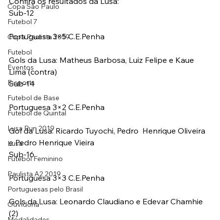
Confira os resultados da Lusa:
Copa São Paulo
Sub-12
Futebol 7
Portuguesa 3×5 C.E.Penha
Copa Paulista 2019
Futebol
Gols da Lusa: Matheus Barbosa, Luiz Felipe e Kaue 
Eventos
Lima (contra)
E-sports
Sub-14
Futebol de Base
Portuguesa 3×2 C.E.Penha
Futebol de Quintal
Lusa Run 2019
Gol da Lusa: Ricardo Tuyochi, Pedro  Henrique Oliveira 
e Pedro Henrique Vieira
Lusa
Sub-16
Futebol Feminino
Paulista A2 2019
Portuguesa 3×3 C.E.Penha
Portuguesas pelo Brasil
Gols da Lusa: Leonardo Claudiano e Edevar Chamhie 
Ouvidoria
(2)
Modalidades