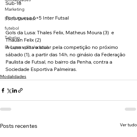
Sub-18
Marketing
Portuguesa 6×5 Inter Futsal
Sócio-Torcedor
futebol
Gols da Lusa: Thales Felix, Matheus Moura (3)  e 
Tabelas
Thauan Felix (2)
A Lusa volta a atuar pela competição no próximo 
Recuperação Judicial
sábado (1), a partir das 14h, no ginásio da Federação 
Paulista de Futsal, no bairro da Penha, contra a 
Sociedade Esportiva Palmeiras.
Modalidades
Ver tudo
Posts recentes