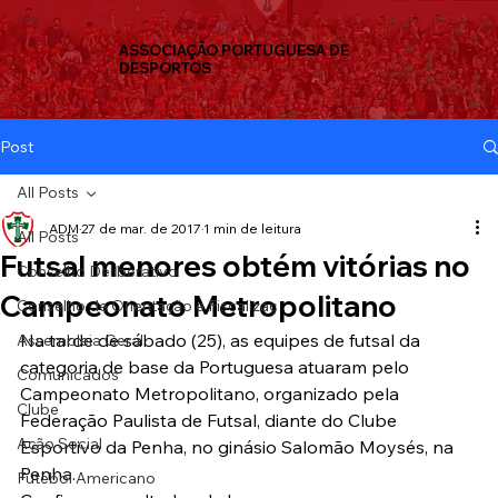
ASSOCIAÇÃO PORTUGUESA DE
DESPORTOS
Post
All Posts
ADM
27 de mar. de 2017
1 min de leitura
All Posts
Futsal menores obtém vitórias no
Conselho Deliberativo
Campeonato Metropolitano
Conselho de Orientação e Fiscalizaç
Na tarde de sábado (25), as equipes de futsal da 
Assembleia Geral
categoria de base da Portuguesa atuaram pelo 
Comunicados
Campeonato Metropolitano, organizado pela 
Clube
Federação Paulista de Futsal, diante do Clube 
Ação Social
Esportivo da Penha, no ginásio Salomão Moysés, na 
Penha.
Futebol Americano