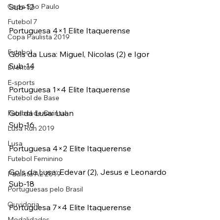
Copa São Paulo
Sub-12
Futebol 7
Portuguesa 4×1 Elite Itaquerense
Copa Paulista 2019
Futebol
Gols da Lusa: Miguel, Nicolas (2) e Igor
Sub-14
Eventos
E-sports
Portuguesa 1×4 Elite Itaquerense
Futebol de Base
Gol da Lusa: Luan
Futebol de Quintal
Sub-16
Lusa Run 2019
Lusa
Portuguesa 4×2 Elite Itaquerense
Futebol Feminino
Gols da Lusa: Edevar (2), Jesus e Leonardo
Paulista A2 2019
Sub-18
Portuguesas pelo Brasil
Ouvidoria
Portuguesa 7×4 Elite Itaquerense
Modalidades