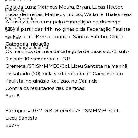
Gols da Lusa: Matheus Moura, Bryan, Lucas Hector, 
Marketing
Lucas de Freitas, Matheus Luccas, Wallan e Thales Felix
Sócio-Torcedor
A Lusa volta a atuar pela competição no domingo 
futebol
(28), a partir das 14h, no ginásio da Federação Paulista 
de Futsal, na Penha, contra o Santos Futebol Clube.
Tabelas
Categoria Iniciação
Recuperação Judicial
Os meninos da Lusa da categoria de base sub-8, sub-
9 e sub-10 receberam o  G.R. 
Gremetal/STISMMMEC/Col. Liceu Santista na manhã 
de sábado (20), pela sexta rodada do Campeonato 
Paulista, no ginásio Raulzão, no Canindé.
Confira os resultados das partidas:
Sub-8
Portuguesa 0×2  G.R. Gremetal/STISMMMEC/Col. 
Liceu Santista
Sub-9