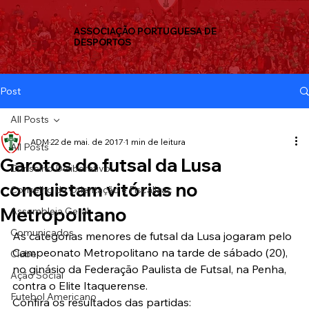
ASSOCIAÇÃO PORTUGUESA DE
DESPORTOS
Post
All Posts
ADM
22 de mai. de 2017
1 min de leitura
All Posts
Garotos do futsal da Lusa
Conselho Deliberativo
conquistam vitórias no
Conselho de Orientação e Fiscalizaç
Metropolitano
Assembleia Geral
Comunicados
As categorias menores de futsal da Lusa jogaram pelo 
Campeonato Metropolitano na tarde de sábado (20), 
Clube
no ginásio da Federação Paulista de Futsal, na Penha, 
Ação Social
contra o Elite Itaquerense.
Futebol Americano
Confira os resultados das partidas: