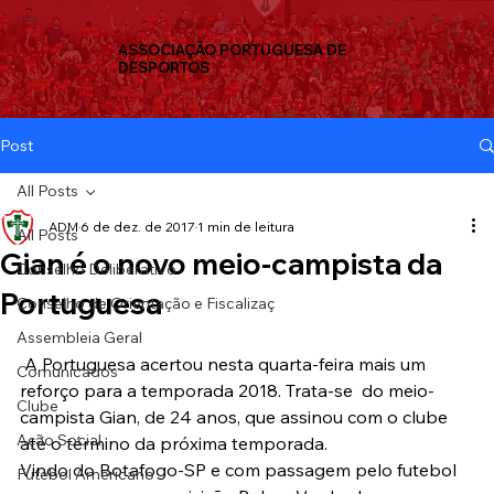
ASSOCIAÇÃO PORTUGUESA DE
DESPORTOS
Post
All Posts
ADM
6 de dez. de 2017
1 min de leitura
All Posts
Gian é o novo meio-campista da
Conselho Deliberativo
Portuguesa
Conselho de Orientação e Fiscalizaç
Assembleia Geral
 A Portuguesa acertou nesta quarta-feira mais um 
Comunicados
reforço para a temporada 2018. Trata-se  do meio-
Clube
campista Gian, de 24 anos, que assinou com o clube 
Ação Social
até o término da próxima temporada.
Vindo do Botafogo-SP e com passagem pelo futebol 
Futebol Americano