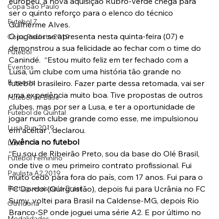
europeu, a nova aquisição Rubro-Verde chega para 
Copa São Paulo
ser o quinto reforço para o elenco do técnico 
Futebol 7
Guilherme Alves.
O jogador se apresenta nesta quinta-feira (07) e 
Copa Paulista 2019
demonstrou a sua felicidade ao fechar com o time do 
Futebol
Canindé.  “Estou muito feliz em ter fechado com a 
Eventos
Lusa, um clube com uma história tão grande no 
E-sports
futebol brasileiro. Fazer parte dessa retomada, vai ser 
uma experiência muito boa. Tive propostas de outros 
Futebol de Base
clubes, mas por ser a Lusa, e ter a oportunidade de 
Futebol de Quintal
jogar num clube grande como esse, me impulsionou 
Lusa Run 2019
em aceitar”, declarou.
Vivência no futebol
Lusa
“Eu sou de Ribeirão Preto, sou da base do Olé Brasil, 
Futebol Feminino
onde tive o meu primeiro contrato profissional. Fui 
Paulista A2 2019
muito cedo para fora do país, com 17 anos. Fui para o 
Portuguesas pelo Brasil
FC Dordoi (Quirguistão), depois fui para Ucrânia no FC 
Sumy, voltei para Brasil na Caldense-MG, depois Rio 
Ouvidoria
Branco-SP onde joguei uma série A2. E por último no 
Modalidades