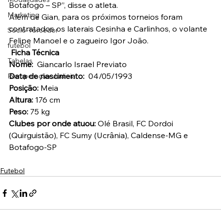
Botafogo – SP”, disse o atleta.
Marketing
Além de Gian, para os próximos torneios foram 
contratados os laterais Cesinha e Carlinhos, o volante 
Sócio-Torcedor
Felipe Manoel e o zagueiro Igor João.
futebol
 Ficha Técnica
Tabelas
Nome: 
 Giancarlo Israel Previato
Data de nascimento:
  04/05/1993
Recuperação Judicial
Posição:
 Meia
Altura:
 176 cm
Peso:
 75 kg
Clubes por onde atuou: 
Olé Brasil, FC Dordoi 
(Quirguistão), FC Sumy (Ucrânia), Caldense-MG e 
Botafogo-SP
Futebol