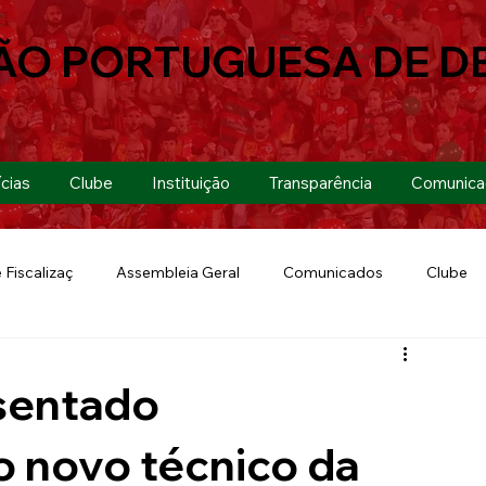
ÃO PORTUGUESA DE D
cias
Clube
Instituição
Transparência
Comunica
 Fiscalizaç
Assembleia Geral
Comunicados
Clube
Futebol 7
Copa Paulista 2019
Futebol
Eventos
sentado
Lusa Run 2019
Lusa
Futebol Feminino
o novo técnico da