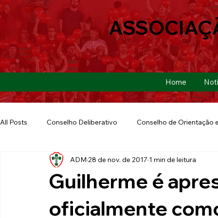
ASSOCIAÇ
Home
Notí
All Posts
Conselho Deliberativo
Conselho de Orientação e
ADM
28 de nov. de 2017
1 min de leitura
Ação Social
Futebol Americano
Copa São Paulo
Guilherme é apre
E-sports
Futebol de Base
Futebol de Quintal
oficialmente com