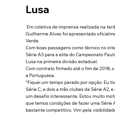
Lusa
Paulista A2 2019
Portuguesas pelo Brasil
Ouvidoria
 Em coletiva de imprensa realizada na tarde desta segunda-feira (27), o técnico 
futebol
Tabelas
Recuperação Judicial
Guilherme Alves foi apresentado oficialm
Verde.
Com boas passagens como técnico no interi
Série A3 para a elite do Campeonato Pauli
Lusa na primeira divisão estadual.
Com contrato firmado até o fim de 2018, o
a Portuguesa.
“Fiquei um tempo parado por opção. Eu tiv
Série C, e dois a três clubes da Série A2, 
um desafio interessante. Estou muito motiv
que temos condições de fazer uma Série 
bastante competitivo. Vim pela visibilida