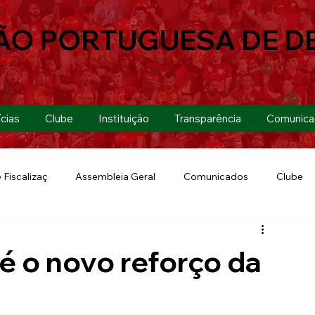
ÃO PORTUGUESA DE D
cias
Clube
Instituição
Transparência
Comunica
 Fiscalizaç
Assembleia Geral
Comunicados
Clube
Futebol 7
Copa Paulista 2019
Futebol
Eventos
é o novo reforço da
Lusa Run 2019
Lusa
Futebol Feminino