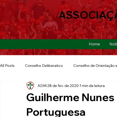
ASSOCIAÇ
Home
Notí
All Posts
Conselho Deliberativo
Conselho de Orientação e
ADM
28 de fev. de 2020
1 min de leitura
Ação Social
Futebol Americano
Copa São Paulo
Guilherme Nunes 
E-sports
Futebol de Base
Futebol de Quintal
Portuguesa