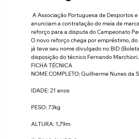
Paulista A2 2019
Portuguesas pelo Brasil
Ouvidoria
 A Associação Portuguesa de Desportos e seu Departamento de Futebol Integrado 
anunciam a contratação do meia de marc
reforço para a disputa do Campeonato Pau
futebol
Tabelas
Recuperação Judicial
O novo reforço chega por empréstimo, do S
já teve seu nome divulgado no BID (Boleti
disposição do técnico Fernando Marchiori.
FICHA TÉCNICA
NOME COMPLETO: Guilherme Nunes da S
IDADE: 21 anos
PESO: 73kg
ALTURA: 1,79m