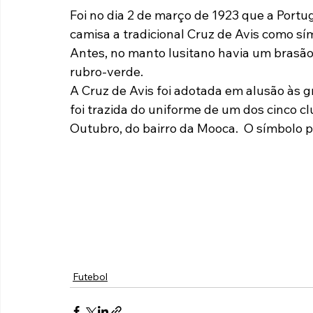
Foi no dia 2 de março de 1923 que a Port
Paulista A2 2019
Portuguesas pelo Brasil
Ouvidoria
camisa a tradicional Cruz de Avis como sí
Antes, no manto lusitano havia um brasã
rubro-verde.
futebol
Tabelas
Recuperação Judicial
A Cruz de Avis foi adotada em alusão às 
foi trazida do uniforme de um dos cinco c
Outubro, do bairro da Mooca.  O símbolo 
Futebol