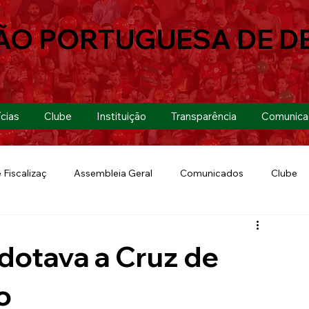
ÃO PORTUGUESA DE D
cias
Clube
Instituição
Transparência
Comunica
 Fiscalizaç
Assembleia Geral
Comunicados
Clube
Futebol 7
Copa Paulista 2019
Futebol
Eventos
dotava a Cruz de
Lusa Run 2019
Lusa
Futebol Feminino
o