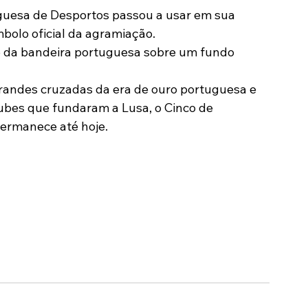
uguesa de Desportos passou a usar em sua 
Modalidades
Marketing
Sócio-Torcedor
mbolo oficial da agramiação.
o da bandeira portuguesa sobre um fundo 
grandes cruzadas da era de ouro portuguesa e 
lubes que fundaram a Lusa, o Cinco de 
permanece até hoje.