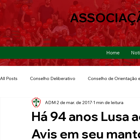
ASSOCIAÇ
Home
Notí
All Posts
Conselho Deliberativo
Conselho de Orientação e
ADM
2 de mar. de 2017
1 min de leitura
Ação Social
Futebol Americano
Copa São Paulo
Há 94 anos Lusa a
E-sports
Futebol de Base
Futebol de Quintal
Avis em seu mant