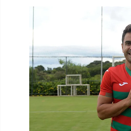
Paulista A2 2019
Portuguesas pelo Brasil
Ouvidoria
futebol
Tabelas
Recuperação Judicial