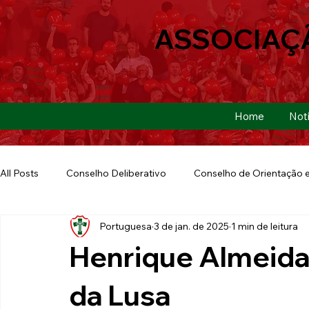
ASSOCIAÇ
Home
Notí
All Posts
Conselho Deliberativo
Conselho de Orientação e
Portuguesa
3 de jan. de 2025
1 min de leitura
Ação Social
Futebol Americano
Copa São Paulo
Henrique Almeida
E-sports
Futebol de Base
Futebol de Quintal
da Lusa