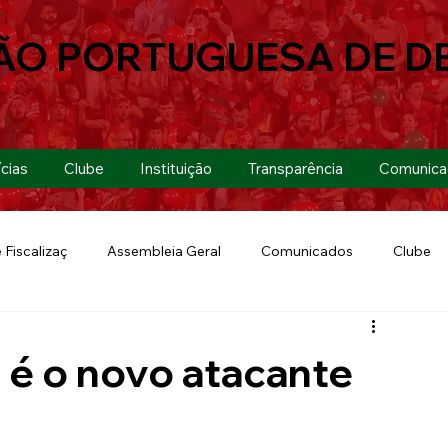
ÃO PORTUGUESA DE D
cias
Clube
Instituição
Transparência
Comunica
 Fiscalizaç
Assembleia Geral
Comunicados
Clube
Futebol 7
Copa Paulista 2019
Futebol
Eventos
 é o novo atacante
Lusa Run 2019
Lusa
Futebol Feminino