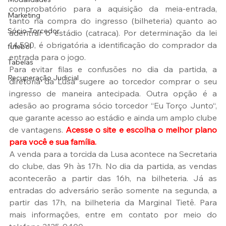
comprobatório para a aquisição da meia-entrada, 
Marketing
tanto na compra do ingresso (bilheteria) quanto ao 
Sócio-Torcedor
adentrar o estádio (catraca). Por determinação da lei 
14.590, é obrigatória a identificação do comprador da 
futebol
entrada para o jogo.
Tabelas
Para evitar filas e confusões no dia da partida, a 
Recuperação Judicial
diretoria da Lusa sugere ao torcedor comprar o seu 
ingresso de maneira antecipada. Outra opção é a 
adesão ao programa sócio torcedor “Eu Torço Junto“, 
que garante acesso ao estádio e ainda um amplo clube 
de vantagens.
 Acesse o site e escolha o melhor plano 
para você e sua família.
A venda para a torcida da Lusa acontece na Secretaria 
do clube, das 9h às 17h. No dia da partida, as vendas 
acontecerão a partir das 16h, na bilheteria. Já as 
entradas do adversário serão somente na segunda, a 
partir das 17h, na bilheteria da Marginal Tietê. Para 
mais informações, entre em contato por meio do 