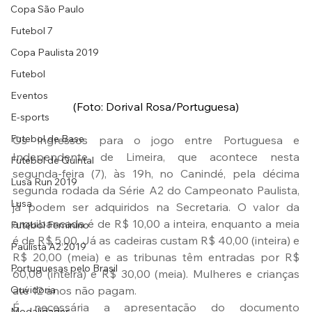
Copa São Paulo
Futebol 7
Copa Paulista 2019
Futebol
Eventos
(Foto: Dorival Rosa/Portuguesa)
E-sports
Futebol de Base
Os ingressos para o jogo entre Portuguesa e 
Independente de Limeira, que acontece nesta 
Futebol de Quintal
segunda-feira (7), às 19h, no Canindé, pela décima 
Lusa Run 2019
segunda rodada da Série A2 do Campeonato Paulista, 
Lusa
já podem ser adquiridos na Secretaria. O valor da 
arquibancada é de R$ 10,00 a inteira, enquanto a meia 
Futebol Feminino
é de R$ 5,00. Já as cadeiras custam R$ 40,00 (inteira) e 
Paulista A2 2019
R$ 20,00 (meia) e as tribunas têm entradas por R$ 
Portuguesas pelo Brasil
60,00 (inteira) e R$ 30,00 (meia). Mulheres e crianças 
até 12 anos não pagam. 
Ouvidoria
É necessária a apresentação do documento 
Modalidades