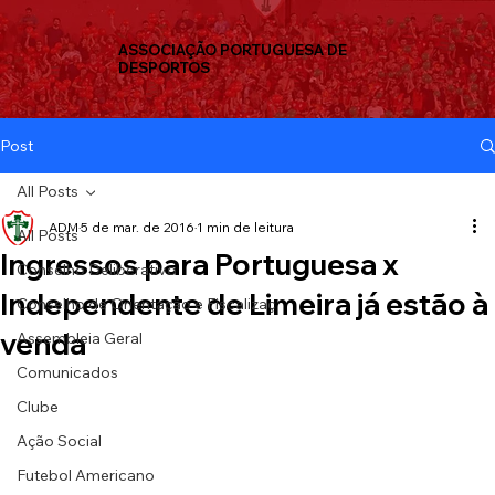
ASSOCIAÇÃO PORTUGUESA DE
DESPORTOS
Post
All Posts
ADM
5 de mar. de 2016
1 min de leitura
All Posts
Ingressos para Portuguesa x
Conselho Deliberativo
Independente de Limeira já estão à
Conselho de Orientação e Fiscalizaç
venda
Assembleia Geral
Comunicados
Clube
Ação Social
Futebol Americano