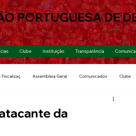
ÃO PORTUGUESA DE D
cias
Clube
Instituição
Transparência
Comunica
 Fiscalizaç
Assembleia Geral
Comunicados
Clube
Futebol 7
Copa Paulista 2019
Futebol
Eventos
atacante da
Lusa Run 2019
Lusa
Futebol Feminino