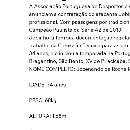
A Associação Portuguesa de Desportos e 
Paulista A2 2019
Portuguesas pelo Brasil
Ouvidoria
anunciam a contratação do atacante Jobin
profissional. Com passagens por tradicionai
Campeão Paulista da Série A2 de 2019.
futebol
Tabelas
Recuperação Judicial
Jobinho já tem sua documentação regular
trabalho da Comissão Técnica para assim f
34 anos, ele iniciou a temporada na Portu
Bragantino, São Bento, XV de Piracicaba, 
NOME COMPLETO: Jocenando da Rocha R
IDADE: 34 anos
PESO: 68kg
ALTURA: 1,68m