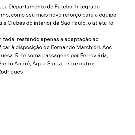
seu Departamento de Futebol Integrado 
Modalidades
Marketing
Sócio-Torcedor
ho, como seu mais novo reforço para a equipe 
s Clubes do interior de São Paulo, o atleta foi 
izada, restando apenas a adaptação ao 
icar à disposição de Fernando Marchiori. Aos 
guesa-RJ e soma passagens por Ferroviária, 
Santo André, Água Santa, entre outros.
odrigues