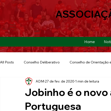
ASSOCIAÇ
Home
Notí
All Posts
Conselho Deliberativo
Conselho de Orientação e
ADM
27 de fev. de 2020
1 min de leitura
Ação Social
Futebol Americano
Copa São Paulo
Jobinho é o novo 
E-sports
Futebol de Base
Futebol de Quintal
Portuguesa