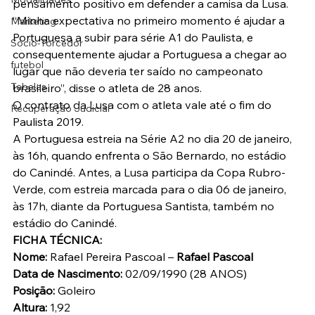
pensamento positivo em defender a camisa da Lusa.
“Minha expectativa no primeiro momento é ajudar a 
Marketing
Portuguesa a subir para série A1 do Paulista, e 
Sócio-Torcedor
consequentemente ajudar a Portuguesa a chegar ao 
futebol
lugar que não deveria ter saído no campeonato 
Tabelas
brasileiro”, disse o atleta de 28 anos.
O contrato da Lusa com o atleta vale até o fim do 
Recuperação Judicial
Paulista 2019.
A Portuguesa estreia na Série A2 no dia 20 de janeiro, 
às 16h, quando enfrenta o São Bernardo, no estádio 
do Canindé. Antes, a Lusa participa da Copa Rubro-
Verde, com estreia marcada para o dia 06 de janeiro, 
às 17h, diante da Portuguesa Santista, também no 
estádio do Canindé.
FICHA TÉCNICA:
Nome:
 Rafael Pereira Pascoal – 
Rafael Pascoal
Data de Nascimento:
 02/09/1990 (28 ANOS)
Posição:
 Goleiro
Altura:
 1,92