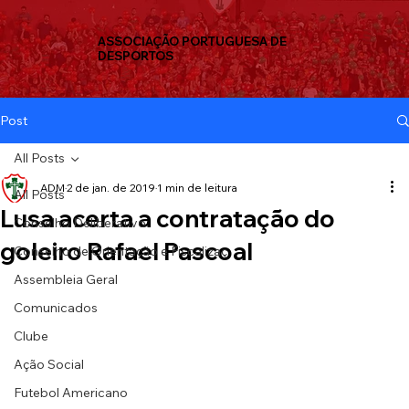
ASSOCIAÇÃO PORTUGUESA DE
DESPORTOS
Post
All Posts
ADM
2 de jan. de 2019
1 min de leitura
All Posts
Lusa acerta a contratação do
Conselho Deliberativo
goleiro Rafael Pascoal
Conselho de Orientação e Fiscalizaç
Assembleia Geral
Comunicados
Clube
Ação Social
Futebol Americano