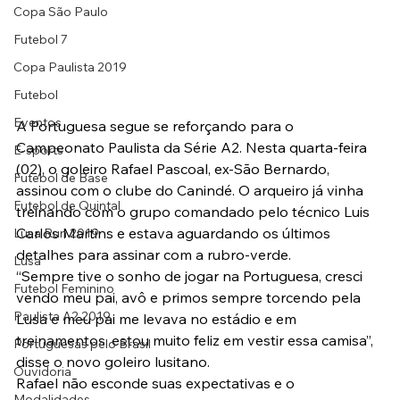
Copa São Paulo
Futebol 7
Copa Paulista 2019
Futebol
Eventos
A Portuguesa segue se reforçando para o 
Campeonato Paulista da Série A2. Nesta quarta-feira 
E-sports
(02), o goleiro Rafael Pascoal, ex-São Bernardo, 
Futebol de Base
assinou com o clube do Canindé. O arqueiro já vinha 
Futebol de Quintal
treinando com o grupo comandado pelo técnico Luis 
Carlos Martins e estava aguardando os últimos 
Lusa Run 2019
detalhes para assinar com a rubro-verde.
Lusa
“Sempre tive o sonho de jogar na Portuguesa, cresci 
Futebol Feminino
vendo meu pai, avô e primos sempre torcendo pela 
Paulista A2 2019
Lusa e meu pai me levava no estádio e em 
treinamentos, estou muito feliz em vestir essa camisa”, 
Portuguesas pelo Brasil
disse o novo goleiro lusitano.
Ouvidoria
Rafael não esconde suas expectativas e o 
Modalidades