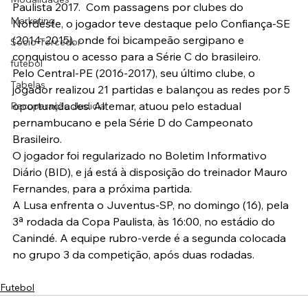
Paulista 2017.  Com passagens por clubes do 
Marketing
Nordeste, o jogador teve destaque pelo Confiança-SE 
(2014-2015), onde foi bicampeão sergipano e 
Sócio-Torcedor
conquistou o acesso para a Série C do brasileiro.
futebol
Pelo Central-PE (2016-2017), seu último clube, o 
Tabelas
jogador realizou 21 partidas e balançou as redes por 5 
oportunidades. Altemar, atuou pelo estadual 
Recuperação Judicial
pernambucano e pela Série D do Campeonato 
Brasileiro.
O jogador foi regularizado no Boletim Informativo 
Diário (BID), e já está à disposição do treinador Mauro 
Fernandes, para a próxima partida.
A Lusa enfrenta o Juventus-SP, no domingo (16), pela 
3ª rodada da Copa Paulista, às 16:00, no estádio do 
Canindé. A equipe rubro-verde é a segunda colocada 
no grupo 3 da competição, após duas rodadas.
Futebol