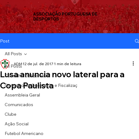
ASSOCIAÇÃO PORTUGUESA DE
DESPORTOS
Post
All Posts
ADM
12 de jul. de 2017
1 min de leitura
All Posts
Lusa anuncia novo lateral para a
Conselho Deliberativo
Copa Paulista
Conselho de Orientação e Fiscalizaç
Assembleia Geral
Comunicados
Clube
Ação Social
Futebol Americano