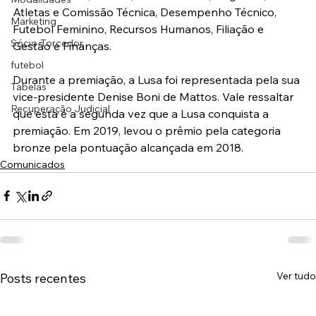
Atletas e Comissão Técnica, Desempenho Técnico, 
Marketing
Futebol Feminino, Recursos Humanos, Filiação e 
Sócio-Torcedor
Gestão e Finanças.
futebol
Durante a premiação, a Lusa foi representada pela sua 
Tabelas
vice-presidente Denise Boni de Mattos. Vale ressaltar 
Recuperação Judicial
que esta é a segunda vez que a Lusa conquista a 
premiação. Em 2019, levou o prêmio pela categoria 
bronze pela pontuação alcançada em 2018.
Comunicados
Ver tudo
Posts recentes