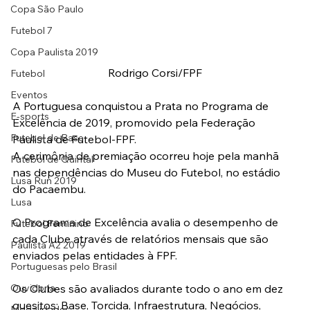
Copa São Paulo
Futebol 7
Copa Paulista 2019
Rodrigo Corsi/FPF
Futebol
Eventos
A Portuguesa conquistou a Prata no Programa de 
E-sports
Excelência de 2019, promovido pela Federação 
Futebol de Base
Paulista de Futebol-FPF.
A cerimônia de premiação ocorreu hoje pela manhã 
Futebol de Quintal
nas dependências do Museu do Futebol, no estádio 
Lusa Run 2019
do Pacaembu.
Lusa
O Programa de Excelência avalia o desempenho de 
Futebol Feminino
cada Clube através de relatórios mensais que são 
Paulista A2 2019
enviados pelas entidades à FPF.
Portuguesas pelo Brasil
Os Clubes são avaliados durante todo o ano em dez 
Ouvidoria
quesitos: Base, Torcida, Infraestrutura, Negócios, 
Modalidades