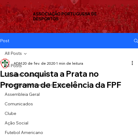
ASSOCIAÇÃO PORTUGUESA DE
DESPORTOS
Post
All Posts
ADM
20 de fev. de 2020
1 min de leitura
All Posts
Lusa conquista a Prata no
Conselho Deliberativo
Programa de Excelência da FPF
Conselho de Orientação e Fiscalizaç
Assembleia Geral
Comunicados
Clube
Ação Social
Futebol Americano