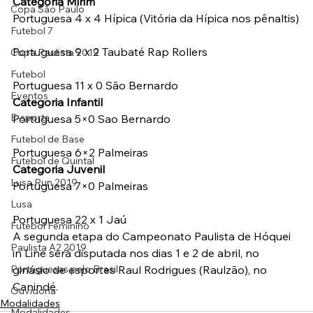
Categoria Mirim
Copa São Paulo
Portuguesa 4 x 4 Hípica (Vitória da Hípica nos pênaltis)
Futebol 7
Portuguesa 9 x 2 Taubaté Rap Rollers
Copa Paulista 2019
Futebol
Portuguesa 11 x 0 São Bernardo
Eventos
Categoria Infantil
E-sports
Portuguesa 5×0 Sao Bernardo
Futebol de Base
Portuguesa 6×2 Palmeiras
Futebol de Quintal
Categoria Juvenil
Lusa Run 2019
Portuguesa 7×0 Palmeiras
Lusa
Portuguesa 22 x 1 Jaú
Futebol Feminino
A segunda etapa do Campeonato Paulista de Hóquei 
Paulista A2 2019
in Line será disputada nos dias 1 e 2 de abril, no 
Portuguesas pelo Brasil
ginásio de esportes Raul Rodrigues (Raulzão), no 
Canindé.
Ouvidoria
Modalidades
Modalidades