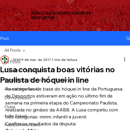
ASSOCIAÇÃO PORTUGUESA DE
DESPORTOS
Post
All Posts
ADM
9 de mar. de 2017
1 min de leitura
All Posts
Lusa conquista boas vitórias no
Conselho Deliberativo
Paulista de hóquei in line
Conselho de Orientação e Fiscalizaç
As categorias de base do hóquei in line da Portuguesa 
Assembleia Geral
de Desportos estiveram em ação no último fim de 
Comunicados
semana na primeira etapa do Campeonato Paulista, 
Clube
realizada no ginásio da AABB. A Lusa competiu com 
Ação Social
três categorias: mirim, infantil e juvenil.
Confira os resultados da disputa:
Futebol Americano