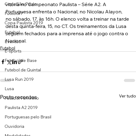
Copa São Paulo
vitória no Campeonato Paulista – Série A2. A 
Portuguesa enfrenta o Nacional, no Nicolau Alayon, 
Futebol 7
no sábado, 17, às 16h. O elenco volta a treinar na tarde 
Copa Paulista 2019
desta quinta-feira, 15, no CT. Os treinamentos da Lusa 
Futebol
seguem fechados para a imprensa até o jogo contra o 
Nacional.
Eventos
Futebol
E-sports
Futebol de Base
Futebol de Quintal
Lusa Run 2019
Lusa
Ver tudo
Posts recentes
Futebol Feminino
Paulista A2 2019
Portuguesas pelo Brasil
Ouvidoria
Modalidades