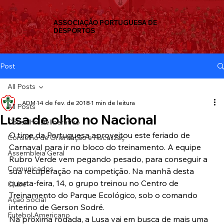
ASSOCIAÇÃO PORTUGUESA DE
DESPORTOS
Post
All Posts
ADM
14 de fev. de 2018
1 min de leitura
All Posts
Lusa de olho no Nacional
Conselho Deliberativo
O time da Portuguesa aproveitou este feriado de 
Conselho de Orientação e Fiscalizaç
Carnaval para ir no bloco do treinamento. A equipe 
Assembleia Geral
Rubro Verde vem pegando pesado, para conseguir a 
Comunicados
sua recuperação na competição. Na manhã desta 
quarta-feira, 14, o grupo treinou no Centro de 
Clube
Treinamento do Parque Ecológico, sob o comando 
Ação Social
interino de Gerson Sodré.
Futebol Americano
Na próxima rodada, a Lusa vai em busca de mais uma 