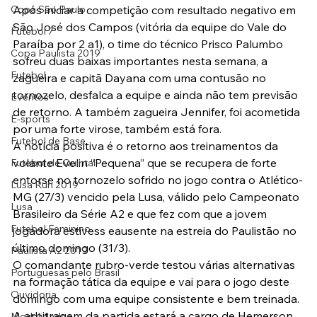
Copa São Paulo
Após iniciar a competição com resultado negativo em 
São José dos Campos (vitória da equipe do Vale do 
Futebol 7
Paraíba por 2 a1), o time do técnico Prisco Palumbo 
Copa Paulista 2019
sofreu duas baixas importantes nesta semana, a 
Futebol
zagueira e capitã Dayana com uma contusão no 
tornozelo, desfalca a equipe e ainda não tem previsão 
Eventos
de retorno. A também zagueira Jennifer, foi acometida 
E-sports
por uma forte virose, também está fora.
Futebol de Base
A notícia positiva é o retorno aos treinamentos da 
volante Evelin “Pequena” que se recupera de forte 
Futebol de Quintal
entorse no tornozelo sofrido no jogo contra o Atlético-
Lusa Run 2019
MG (27/3) vencido pela Lusa, válido pelo Campeonato 
Lusa
Brasileiro da Série A2 e que fez com que a jovem 
Futebol Feminino
jogadora estivess eausente na estreia do Paulistão no 
último domingo (31/3).
Paulista A2 2019
O comandante rubro-verde testou várias alternativas 
Portuguesas pelo Brasil
na formação tática da equipe e vai para o jogo deste 
Ouvidoria
domingo com uma equipe consistente e bem treinada.
A arbitragem da partida estará a cargo de Hemerson 
Modalidades