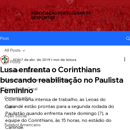
ASSOCIAÇÃO PORTUGUESA DE
DESPORTOS
Post
All Posts
ADM
7 de abr. de 2019
1 min de leitura
All Posts
Lusa enfrenta o Corinthians
Conselho Deliberativo
buscando reabilitação no Paulista
Conselho de Orientação e Fiscalizaç
Feminino
Assembleia Geral
Comunicados
Com semana intensa de trabalho, as Leoas do 
Canindé estão prontas para a segunda rodada do 
Clube
Paulistão quando enfrenta neste domingo (7), a 
Ação Social
equipe do Corinthians, às 15 horas, no estádio do 
Futebol Americano
Canindé.