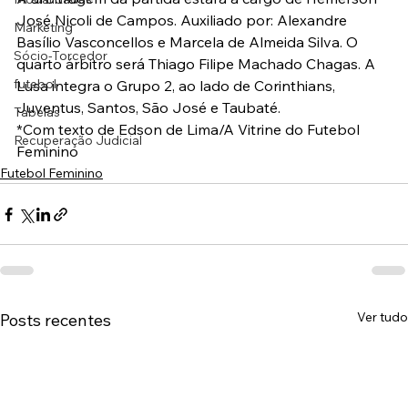
José Nicoli de Campos. Auxiliado por: Alexandre 
Marketing
Basílio Vasconcellos e Marcela de Almeida Silva. O 
Sócio-Torcedor
quarto árbitro será Thiago Filipe Machado Chagas. A 
futebol
Lusa integra o Grupo 2, ao lado de Corinthians, 
Juventus, Santos, São José e Taubaté.
Tabelas
*Com texto de Edson de Lima/A Vitrine do Futebol 
Recuperação Judicial
Feminino
Futebol Feminino
Ver tudo
Posts recentes