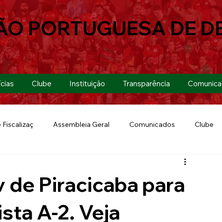
ÃO PORTUGUESA DE D
cias
Clube
Instituição
Transparência
Comunica
 Fiscalizaç
Assembleia Geral
Comunicados
Clube
Futebol 7
Copa Paulista 2019
Futebol
Eventos
v de Piracicaba para
Lusa Run 2019
Lusa
Futebol Feminino
sta A-2. Veja