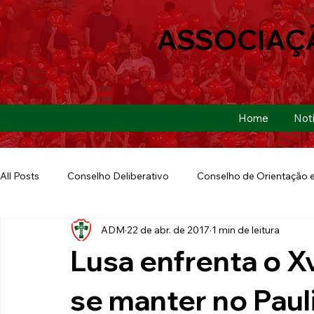
ASSOCIAÇ
Home
Notí
All Posts
Conselho Deliberativo
Conselho de Orientação e
ADM
22 de abr. de 2017
1 min de leitura
Ação Social
Futebol Americano
Copa São Paulo
Lusa enfrenta o X
E-sports
Futebol de Base
Futebol de Quintal
se manter no Pauli