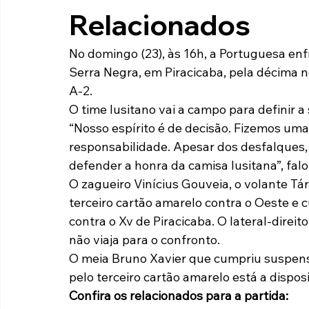
Relacionados
Paulista A2 2019
Portuguesas pelo Brasil
Ouvidoria
No domingo (23), às 16h, a Portuguesa enfr
Serra Negra, em Piracicaba, pela décima 
futebol
Tabelas
Recuperação Judicial
A-2.
O time lusitano vai a campo para definir
“Nosso espírito é de decisão. Fizemos um
responsabilidade. Apesar dos desfalques,
defender a honra da camisa lusitana”, fal
O zagueiro Vinícius Gouveia, o volante Tá
terceiro cartão amarelo contra o Oeste e
contra o Xv de Piracicaba. O lateral-direi
não viaja para o confronto.
O meia Bruno Xavier que cumpriu suspensã
pelo terceiro cartão amarelo está a dispo
Confira os relacionados para a partida: