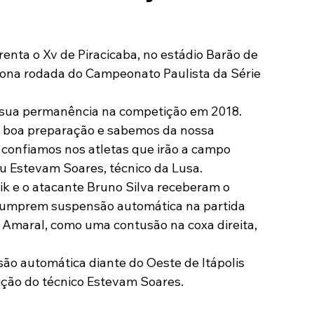
Modalidades
Marketing
Sócio-Torcedor
enta o Xv de Piracicaba, no estádio Barão de 
nona rodada do Campeonato Paulista da Série 
 a sua permanência na competição em 2018. 
a boa preparação e sabemos da nossa 
 confiamos nos atletas que irão a campo 
ou Estevam Soares, técnico da Lusa.
rik e o atacante Bruno Silva receberam o 
 cumprem suspensão automática na partida 
to Amaral, como uma contusão na coxa direita, 
o automática diante do Oeste de Itápolis 
sição do técnico Estevam Soares.