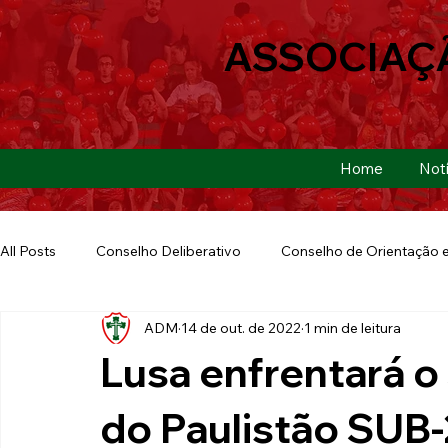
ASSOCIAÇ
Home
Notí
All Posts
Conselho Deliberativo
Conselho de Orientação e
ADM
14 de out. de 2022
1 min de leitura
Ação Social
Futebol Americano
Copa São Paulo
Lusa enfrentará o
E-sports
Futebol de Base
Futebol de Quintal
do Paulistão SUB