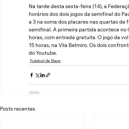
Na tarde desta sexta-feira (14), a Federaç
Paulista A2 2019
Portuguesas pelo Brasil
Ouvidoria
horários dos dois jogos da semifinal do P
a 3 na soma dos placares nas quartas de fi
semifinal. A primeira partida acontece no 
futebol
Tabelas
Recuperação Judicial
horas, com entrada gratuita. O jogo da vol
15 horas, na Vila Belmiro. Os dois confron
do Youtube.
Futebol de Base
Posts recentes