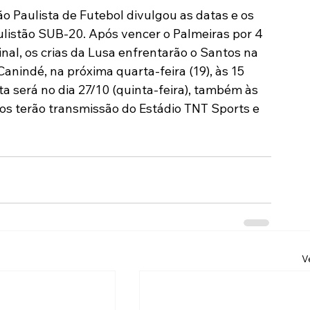
ão Paulista de Futebol divulgou as datas e os 
Modalidades
Marketing
Sócio-Torcedor
aulistão SUB-20. Após vencer o Palmeiras por 4 
nal, os crias da Lusa enfrentarão o Santos na 
Canindé, na próxima quarta-feira (19), às 15 
ta será no dia 27/10 (quinta-feira), também às 
tos terão transmissão do Estádio TNT Sports e 
V