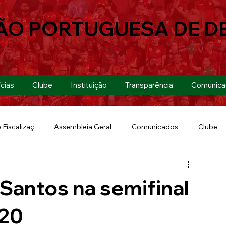
ÃO PORTUGUESA DE D
cias
Clube
Instituição
Transparência
Comunica
 Fiscalizaç
Assembleia Geral
Comunicados
Clube
Futebol 7
Copa Paulista 2019
Futebol
Eventos
 Santos na semifinal
Lusa Run 2019
Lusa
Futebol Feminino
-20