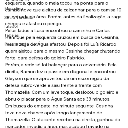
esquerda, quando o meia tocou na ponta para o 
Marketing
camisa nove que ajeitou de calcanhar para o camisa 10 
na entrada da área. Porém, antes da finalização, a zaga 
Sócio-Torcedor
chegou e afastou o perigo.
futebol
Pelos lados a Lusa encontrou o caminho e Carlos 
Tabelas
Henrique pela esquerda cruzou em busca de Cesinha, 
mas a zaga do Água afastou. Depois foi Luís Ricardo 
Recuperação Judicial
quem ajeitou para o mesmo Cesinha chegar chutando 
forte, para defesa do goleiro Fabrício.
Porém, a rede só foi balançar para o adversário. Pela 
direita, Ramon fez o passe em diagonal e encontrou 
Gleyson que se aproveitou de um escorregão da 
defesa rubro-verde e saiu frente a frente com 
Thomazella. Com um leve toque, deslocou o goleiro e 
abriu o placar para o Água Santa aos 33 minutos.
Em busca do empate, no minuto seguinte, Cesinha 
teve nova chance após longo lançamento de 
Thomazella. O atacante recebeu na direita, ganhou do 
marcador, invadiu a área, mas acabou travado na 