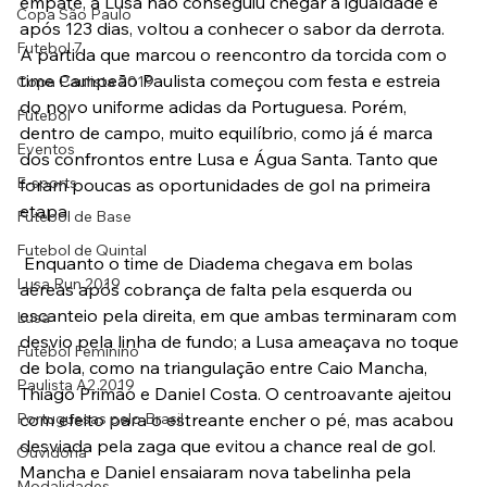
empate, a Lusa não conseguiu chegar a igualdade e 
Copa São Paulo
após 123 dias, voltou a conhecer o sabor da derrota.
Futebol 7
A partida que marcou o reencontro da torcida com o 
time Campeão Paulista começou com festa e estreia 
Copa Paulista 2019
do novo uniforme adidas da Portuguesa. Porém, 
Futebol
dentro de campo, muito equilíbrio, como já é marca 
Eventos
dos confrontos entre Lusa e Água Santa. Tanto que 
E-sports
foram poucas as oportunidades de gol na primeira 
etapa.
Futebol de Base
Futebol de Quintal
 Enquanto o time de Diadema chegava em bolas 
Lusa Run 2019
aéreas após cobrança de falta pela esquerda ou 
escanteio pela direita, em que ambas terminaram com 
Lusa
desvio pela linha de fundo; a Lusa ameaçava no toque 
Futebol Feminino
de bola, como na triangulação entre Caio Mancha, 
Paulista A2 2019
Thiago Primão e Daniel Costa. O centroavante ajeitou 
Portuguesas pelo Brasil
com efeito para o estreante encher o pé, mas acabou 
desviada pela zaga que evitou a chance real de gol.
Ouvidoria
Mancha e Daniel ensaiaram nova tabelinha pela 
Modalidades