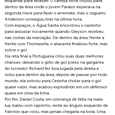
esquerda para receber. O camisa nove cruzou para 
dentro da área onde o jovem Paraizo esperava na 
segunda trave para fazer o arremate, mas o zagueiro 
Anderson conseguiu tirar na última hora.
Com espaços, o Água Santa encontrou o caminho 
para assustar novamente quando Gleyson recebeu 
nas costas da marcação. De dentro da área, frente a 
frente com Thomazella, o atacante finalizou forte, mas 
sobre o gol.
Na reta final a Portuguesa criou suas duas melhores 
chances, deixando o grito de gol preso na garganta 
do torcedor. Richard fez boa jogada pela direita e 
rolou para dentro da área, depois de passar por todo 
mundo, ela sobrou para Cesinha chutar para o gol 
quase vazio, mas acabou explodindo em um defensor 
quase em cima da linha.
Por fim, Daniel Costa, em cobrança de falta na meia-
lua, bateu com capricho, rente ao ângulo esquerdo de 
Fabrício que voou, mas jamais chegaria na bola. Uma 