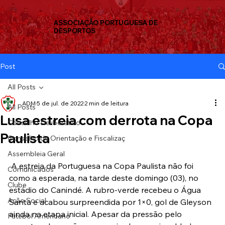
ASSOCIAÇÃO PORTUGUESA DE
DESPORTOS
Post
All Posts
ADM
5 de jul. de 2022
2 min de leitura
All Posts
Lusa estreia com derrota na Copa
Conselho Deliberativo
Paulista
Conselho de Orientação e Fiscalizaç
Assembleia Geral
 A estreia da Portuguesa na Copa Paulista não foi 
Comunicados
como a esperada, na tarde deste domingo (03), no 
Clube
estádio do Canindé. A rubro-verde recebeu o Água 
Ação Social
Santa e acabou surpreendida por 1×0, gol de Gleyson 
ainda na etapa inicial. Apesar da pressão pelo 
Futebol Americano