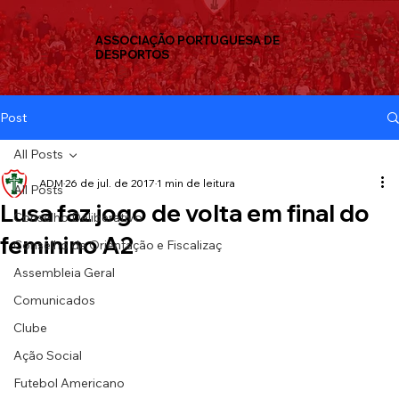
ASSOCIAÇÃO PORTUGUESA DE
DESPORTOS
Post
All Posts
ADM
26 de jul. de 2017
1 min de leitura
All Posts
Lusa faz jogo de volta em final do
Conselho Deliberativo
feminino A2
Conselho de Orientação e Fiscalizaç
Assembleia Geral
Comunicados
Clube
Ação Social
Futebol Americano