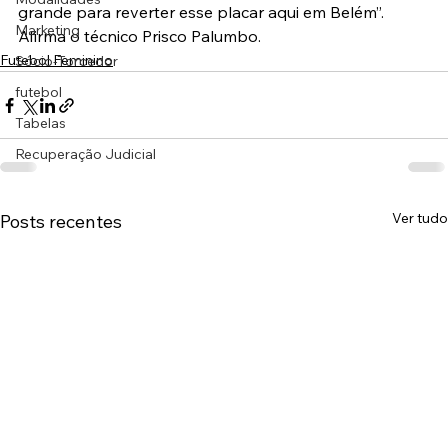
grande para reverter esse placar aqui em Belém”. 
Marketing
Afirma o técnico Prisco Palumbo.
Futebol Feminino
Sócio-Torcedor
futebol
Tabelas
Recuperação Judicial
Ver tudo
Posts recentes