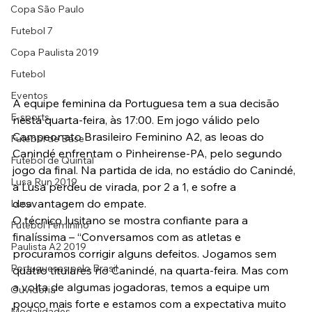
Copa São Paulo
Futebol 7
Copa Paulista 2019
Futebol
Eventos
A equipe feminina da Portuguesa tem a sua decisão 
E-sports
nesta quarta-feira, às 17:00. Em jogo válido pelo 
Campeonato Brasileiro Feminino A2, as leoas do 
Futebol de Base
Canindé enfrentam o Pinheirense-PA, pelo segundo 
Futebol de Quintal
jogo da final. Na partida de ida, no estádio do Canindé, 
Lusa Run 2019
a Lusa perdeu de virada, por 2 a 1, e sofre a 
desvantagem do empate.
Lusa
O técnico lusitano se mostra confiante para a 
Futebol Feminino
finalíssima – “Conversamos com as atletas e 
Paulista A2 2019
procuramos corrigir alguns defeitos. Jogamos sem 
Portuguesas pelo Brasil
quatro titulares no Canindé, na quarta-feira. Mas com 
a volta de algumas jogadoras, temos a equipe um 
Ouvidoria
pouco mais forte e estamos com a expectativa muito 
Modalidades