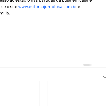
esso ao estádio nas partidas da Lusa em casa e 
se o site 
www.eutorcojunt
olusa.com.br
 e 
mília.
V