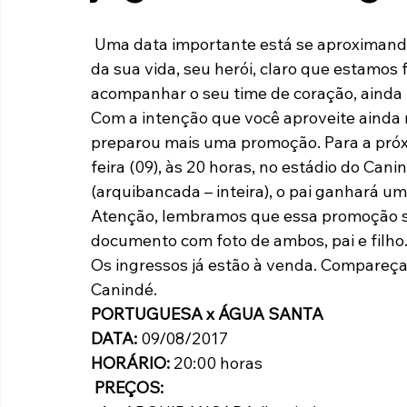
Paulista A2 2019
Portuguesas pelo Brasil
Ouvidoria
 Uma data importante está se aproximando, um dia especial para homenagear o homem 
da sua vida, seu herói, claro que estamos 
acompanhar o seu time de coração, ainda 
futebol
Tabelas
Recuperação Judicial
Com a intenção que você aproveite ainda ma
preparou mais uma promoção. Para a próx
feira (09), às 20 horas, no estádio do Can
(arquibancada – inteira), o pai ganhará u
Atenção, lembramos que essa promoção s
documento com foto de ambos, pai e filho
Os ingressos já estão à venda. Compareça
Canindé.
PORTUGUESA x ÁGUA SANTA
DATA:
 09/08/2017
HORÁRIO:
 20:00 horas
 PREÇOS: