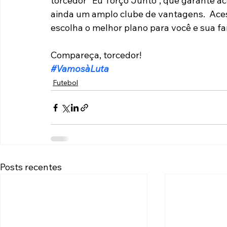
torcedor “Eu Torço Junto“, que garante ac
ainda um amplo clube de vantagens.  Aces
escolha o melhor plano para você e sua fa
Compareça, torcedor!
#VamosàLuta
Futebol
Posts recentes