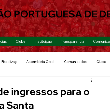
ÃO PORTUGUESA DE D
cias
Clube
Instituição
Transparência
Comunica
 Fiscalizaç
Assembleia Geral
Comunicados
Clube
Futebol 7
Copa Paulista 2019
Futebol
Eventos
de ingressos para o
Lusa Run 2019
Lusa
Futebol Feminino
a Santa