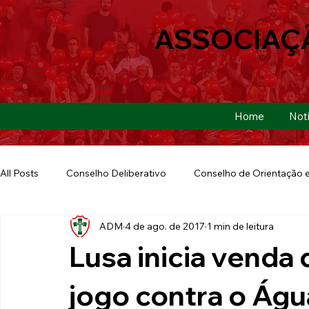
ASSOCIAÇ
Home
Notí
All Posts
Conselho Deliberativo
Conselho de Orientação e
ADM
4 de ago. de 2017
1 min de leitura
Ação Social
Futebol Americano
Copa São Paulo
Lusa inicia venda 
E-sports
Futebol de Base
Futebol de Quintal
jogo contra o Águ