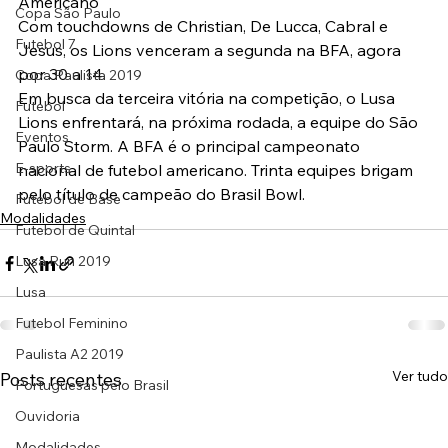
Americano
Copa São Paulo
Com touchdowns de Christian, De Lucca, Cabral e 
Futebol 7
Jesus, os Lions venceram a segunda na BFA, agora 
por 30 a 14.
Copa Paulista 2019
Em busca da terceira vitória na competição, o Lusa 
Futebol
Lions enfrentará, na próxima rodada, a equipe do São 
Eventos
Paulo Storm. A BFA é o principal campeonato 
E-sports
nacional de futebol americano. Trinta equipes brigam 
pelo título de campeão do Brasil Bowl.
Futebol de Base
Modalidades
Futebol de Quintal
Lusa Run 2019
Lusa
Futebol Feminino
Paulista A2 2019
Ver tudo
Posts recentes
Portuguesas pelo Brasil
Ouvidoria
Modalidades