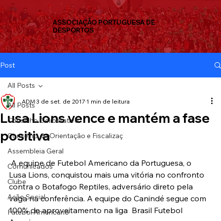
ASSOCIAÇÃO PORTUGUESA DE
DESPORTOS
Post
All Posts
ADM
3 de set. de 2017
1 min de leitura
All Posts
Lusa Lions vence e mantém a fase
Conselho Deliberativo
positiva
Conselho de Orientação e Fiscalizaç
Assembleia Geral
 A equipe de Futebol Americano da Portuguesa, o 
Comunicados
Lusa Lions, conquistou mais uma vitória no confronto 
Clube
contra o Botafogo Reptiles, adversário direto pela 
Ação Social
vaga na conferência. A equipe do Canindé segue com 
100% de aproveitamento na liga  
Brasil Futebol 
Futebol Americano