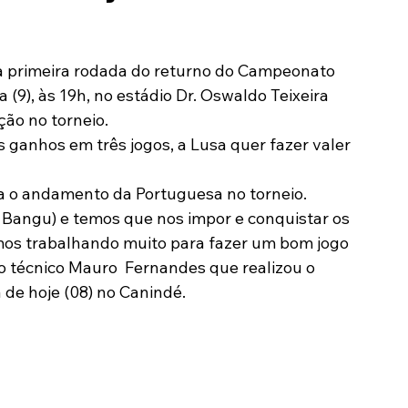
Modalidades
Marketing
Sócio-Torcedor
a primeira rodada do returno do Campeonato 
a (9), às 19h, no estádio Dr. Oswaldo Teixeira 
ção no torneio.
ganhos em três jogos, a Lusa quer fazer valer 
ra o andamento da Portuguesa no torneio. 
 Bangu) e temos que nos impor e conquistar os 
amos trabalhando muito para fazer um bom jogo 
e o técnico Mauro  Fernandes que realizou o 
 de hoje (08) no Canindé.