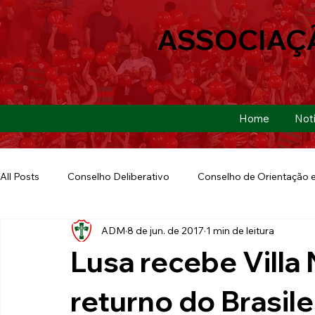
ASSOCIAÇ
Home
Notí
All Posts
Conselho Deliberativo
Conselho de Orientação e
ADM
8 de jun. de 2017
1 min de leitura
Ação Social
Futebol Americano
Copa São Paulo
Lusa recebe Villa
E-sports
Futebol de Base
Futebol de Quintal
returno do Brasile