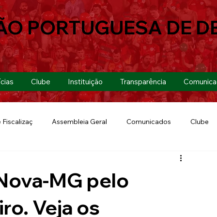
ÃO PORTUGUESA DE D
cias
Clube
Instituição
Transparência
Comunica
 Fiscalizaç
Assembleia Geral
Comunicados
Clube
Futebol 7
Copa Paulista 2019
Futebol
Eventos
 Nova-MG pelo
Lusa Run 2019
Lusa
Futebol Feminino
iro. Veja os