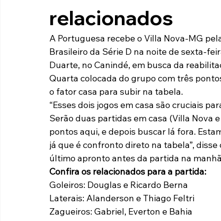
relacionados
Paulista A2 2019
Portuguesas pelo Brasil
Ouvidoria
A Portuguesa recebe o Villa Nova-MG pel
Brasileiro da Série D na noite de sexta-feir
futebol
Tabelas
Recuperação Judicial
Duarte, no Canindé, em busca da reabilita
Quarta colocada do grupo com três pontos 
o fator casa para subir na tabela.
“Esses dois jogos em casa são cruciais pa
Serão duas partidas em casa (Villa Nova e
pontos aqui, e depois buscar lá fora. Est
já que é confronto direto na tabela”, diss
último apronto antes da partida na manhã
Confira os relacionados para a partida:
Goleiros: Douglas e Ricardo Berna
Laterais: Alanderson e Thiago Feltri
Zagueiros: Gabriel, Everton e Bahia