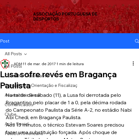
ASSOCIAÇÃO PORTUGUESA DE
DESPORTOS
Post
All Posts
ADM
11 de mar. de 2017
1 min de leitura
All Posts
Lusa sofre revés em Bragança
Conselho Deliberativo
Paulista
Conselho de Orientação e Fiscalizaç
Na tarde de sábado (11), a Lusa foi derrotada pelo 
Assembleia Geral
Bragantino pelo placar de 1 a 0, pela décima rodada 
Comunicados
do Campeonato Paulista da Série A-2, no estádio Nabi 
Clube
Abi Chedi, em Bragança Paulista.
Ação Social
Aos 13 minutos, o técnico Estevam Soares precisou 
fazer uma substituição forçada. Após choque de 
Futebol Americano