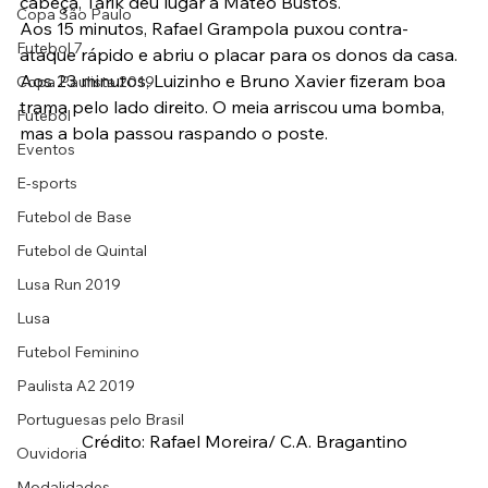
cabeça, Tárik deu lugar a Mateo Bustos.
Copa São Paulo
Aos 15 minutos, Rafael Grampola puxou contra-
Futebol 7
ataque rápido e abriu o placar para os donos da casa.
Aos 23 minutos, Luizinho e Bruno Xavier fizeram boa 
Copa Paulista 2019
trama pelo lado direito. O meia arriscou uma bomba, 
Futebol
mas a bola passou raspando o poste.
Eventos
E-sports
Futebol de Base
Futebol de Quintal
Lusa Run 2019
Lusa
Futebol Feminino
Paulista A2 2019
Portuguesas pelo Brasil
Crédito: Rafael Moreira/ C.A. Bragantino
Ouvidoria
Modalidades