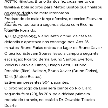
Aos 46 minutos, Bruno Santos fez cruzamento da 
direita. A bola sobrou para Mateo Bustos que finalizou 
Marketing
no canto direito da meta interiorana.
Sócio-Torcedor
Precisando de maior força ofensiva, o técnico Estevam 
futebol
Soares voltou para a segunda etapa com Rico no 
Tabelas
lugar de Ronaldo.
A Lusa pressionava, enquanto o time  da casa se 
Recuperação Judicial
defendia e apostava nos contragolpes. Aos 28 
minutos, Bruno Farias entrou no lugar de Bruno Xavier.
O técnico Estevam Soares levou a campo a seguinte 
escalação: Ricardo Berna, Bruno Santos, Everton, 
Vinícius Gouveia, Dinho, Thiago Feltri, Luizinho, 
Ronaldo (Rico), Adilson, Bruno Xavier (Bruno Farias), 
Tárik (Mateo Bustos).
Estiveram presentes 804 pagantes.
O próximo jogo da Lusa será diante do Rio Claro, 
segunda-feira (20), às 20h, pela décima primeira 
rodada do torneio, no estádio Dr. Oswaldo Teixeira 
Duarte.