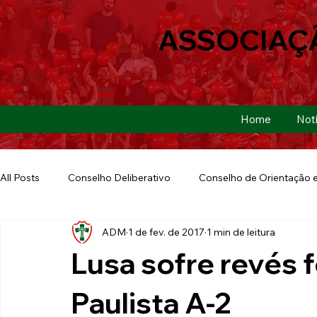
ASSOCIAÇ
Home
Notí
All Posts
Conselho Deliberativo
Conselho de Orientação e
ADM
1 de fev. de 2017
1 min de leitura
Ação Social
Futebol Americano
Copa São Paulo
Lusa sofre revés 
E-sports
Futebol de Base
Futebol de Quintal
Paulista A-2