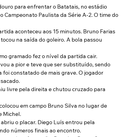
ouro para enfrentar o Batatais, no estádio 
Modalidades
Marketing
Sócio-Torcedor
 Campeonato Paulista da Série A-2. O time do 
tida aconteceu aos 15 minutos. Bruno Farias 
 tocou na saída do goleiro. A bola passou 
imo gramado fez o nível da partida cair.
evou a pior e teve que ser substituído, sendo 
 foi constatado de mais grave. O jogador 
 sacado.
iu livre pela direita e chutou cruzado para 
o colocou em campo Bruno Silva no lugar de 
e Michel.
 abriu o placar. Diego Luís entrou pela 
ndo números finais ao encontro.