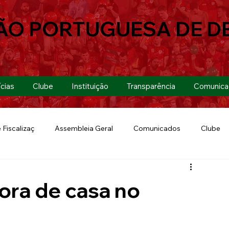
ÃO PORTUGUESA DE D
cias
Clube
Instituição
Transparência
Comunica
 Fiscalizaç
Assembleia Geral
Comunicados
Clube
Futebol 7
Copa Paulista 2019
Futebol
Eventos
fora de casa no
Lusa Run 2019
Lusa
Futebol Feminino