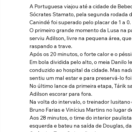
A Portuguesa viajou até a cidade de Bebed
Paulista A2 2019
Portuguesas pelo Brasil
Ouvidoria
Sócrates Stamato, pela segunda rodada do
Canindé foi superado pelo placar de 1 a 0.
O primeiro grande momento da Lusa na par
futebol
Tabelas
Recuperação Judicial
serviu Adilson, livre na pequena área, que
raspando a trave.
Após os 20 minutos, o forte calor e o péss
Em bola dividida pelo alto, o meia Danilo l
conduzido ao hospital da cidade. Mas nada
sentiu um mal estar e para preservá-lo foi
No último lance da primeira etapa, Tárik sa
Adilson escorar para fora.
Na volta do intervalo, o treinador lusitan
Bruno Farias e Vinícius Martins no lugar d
Aos 28 minutos, o time do interior paulista
esquerda e bateu na saída de Douglas, da