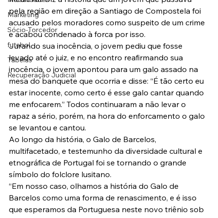
pela região em direção a Santiago de Compostela foi 
Marketing
acusado pelos moradores como suspeito de um crime 
Sócio-Torcedor
e acabou condenado à forca por isso. 
futebol
Jurando sua inocência, o jovem pediu que fosse 
levado até o juiz, e no encontro reafirmando sua 
Tabelas
inocência, o jovem apontou para um galo assado na 
Recuperação Judicial
mesa do banquete que ocorria e disse: “É tão certo eu 
estar inocente, como certo é esse galo cantar quando 
me enfocarem.” Todos continuaram a não levar o 
rapaz a sério, porém, na hora do enforcamento o galo 
se levantou e cantou.
Ao longo da história, o Galo de Barcelos, 
multifacetado, e testemunho da diversidade cultural e 
etnográfica de Portugal foi se tornando o grande 
símbolo do folclore lusitano.
“Em nosso caso, olhamos a história do Galo de 
Barcelos como uma forma de renascimento, e é isso 
que esperamos da Portuguesa neste novo triênio sob 