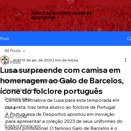
ASSOCIAÇÃO PORTUGUESA DE
DESPORTOS
Post
All Posts
ADM
10 de jan. de 2023
2 min de leitura
All Posts
Lusa surpreende com camisa em
Conselho Deliberativo
homenagem ao Galo de Barcelos,
Conselho de Orientação e Fiscalizaç
ícone do folclore português
Assembleia Geral
Comunicados
Camisa alternativa da Lusa para esta temporada em 
cor preta, traz tema alusivo ao folclore de Portugal
Clube
A Portuguesa de Desportos apostou em inovação 
Ação Social
para apresentar a coleção 2023 de seus uniformes do 
Futebol Americano
futebol profissional. O famoso Galo de Barcelos é o 