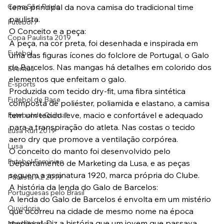
Copa São Paulo
tema principal da nova camisa do tradicional time 
paulista. 
Futebol 7
O Conceito e a peça: 
Copa Paulista 2019
A peça, na cor preta, foi desenhada e inspirada em 
Futebol
uma das figuras ícones do folclore de Portugal, o Galo 
de Barcelos. Nas mangas há detalhes em colorido dos 
Eventos
elementos que enfeitam o galo. 
E-sports
Produzida com tecido dry-fit, uma fibra sintética 
Futebol de Base
composta de poliéster, poliamida e elastano, a camisa 
tem um tecido leve, macio e confortável e adequado 
Futebol de Quintal
para a transpiração do atleta. Nas costas o tecido 
Lusa Run 2019
aero dry que promove a ventilação corpórea. 
Lusa
O conceito do manto foi desenvolvido pelo 
Futebol Feminino
Departamento de Marketing da Lusa, e as peças 
seguem a assinatura 1920, marca própria do Clube.
Paulista A2 2019
A história da lenda do Galo de Barcelos:
Portuguesas pelo Brasil
A lenda do Galo de Barcelos é envolta em um mistério 
Ouvidoria
que ocorreu na cidade de mesmo nome na época 
medieval. Diz a história que um jovem que passava 
Modalidades