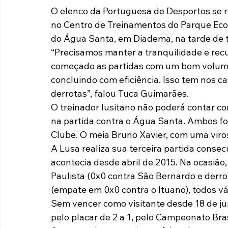
O elenco da Portuguesa de Desportos se 
Paulista A2 2019
Portuguesas pelo Brasil
Ouvidoria
no Centro de Treinamentos do Parque Ecol
do Água Santa, em Diadema, na tarde de ter
“Precisamos manter a tranquilidade e rec
futebol
Tabelas
Recuperação Judicial
começado as partidas com um bom volume 
concluindo com eficiência. Isso tem nos 
derrotas”, falou Tuca Guimarães.
O treinador lusitano não poderá contar co
na partida contra o Água Santa. Ambos fo
Clube. O meia Bruno Xavier, com uma viros
A Lusa realiza sua terceira partida consecu
acontecia desde abril de 2015. Na ocasião,
Paulista (0x0 contra São Bernardo e derrot
(empate em 0x0 contra o Ituano), todos vá
Sem vencer como visitante desde 18 de j
pelo placar de 2 a 1, pelo Campeonato Bras