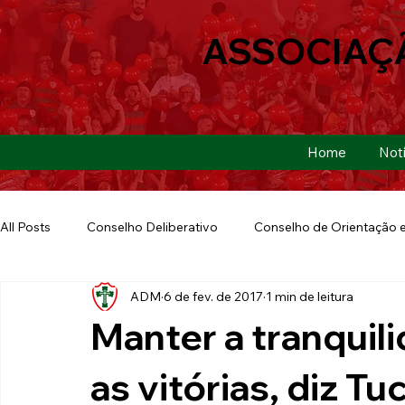
ASSOCIAÇ
Home
Notí
All Posts
Conselho Deliberativo
Conselho de Orientação e
ADM
6 de fev. de 2017
1 min de leitura
Ação Social
Futebol Americano
Copa São Paulo
Manter a tranquil
E-sports
Futebol de Base
Futebol de Quintal
as vitórias, diz Tu