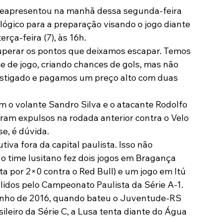
reapresentou na manhã dessa segunda-feira 
Modalidades
Marketing
Sócio-Torcedor
ógico para a preparação visando o jogo diante 
ça-feira (7), às 16h.
uperar os pontos que deixamos escapar. Temos 
de jogo, criando chances de gols, mas não 
castigado e pagamos um preço alto com duas 
m o volante Sandro Silva e o atacante Rodolfo 
ram expulsos na rodada anterior contra o Velo 
e, é dúvida.
tiva fora da capital paulista. Isso não 
 o time lusitano fez dois jogos em Bragança 
a por 2×0 contra o Red Bull) e um jogo em Itú 
lidos pelo Campeonato Paulista da Série A-1.
unho de 2016, quando bateu o Juventude-RS 
ileiro da Série C, a Lusa tenta diante do Água 