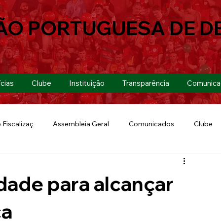
ÃO PORTUGUESA DE D
cias
Clube
Instituição
Transparência
Comunica
 Fiscalizaç
Assembleia Geral
Comunicados
Clube
Futebol 7
Copa Paulista 2019
Futebol
Eventos
idade para alcançar
Lusa Run 2019
Lusa
Futebol Feminino
ca