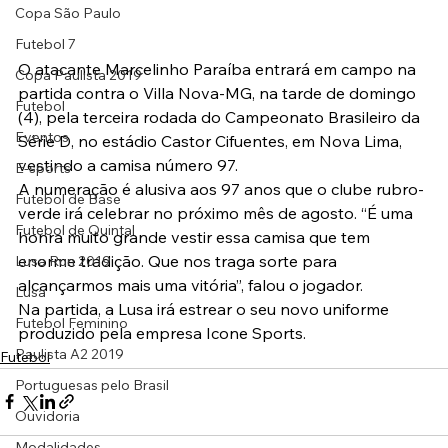
Copa São Paulo
Futebol 7
O atacante Marcelinho Paraíba entrará em campo na 
Copa Paulista 2019
partida contra o Villa Nova-MG, na tarde de domingo 
Futebol
(4), pela terceira rodada do Campeonato Brasileiro da 
Eventos
Série D, no estádio Castor Cifuentes, em Nova Lima, 
vestindo a camisa número 97.
E-sports
A numeração é alusiva aos 97 anos que o clube rubro-
Futebol de Base
verde irá celebrar no próximo mês de agosto. “É uma 
Futebol de Quintal
honra muito grande vestir essa camisa que tem 
enorme tradição. Que nos traga sorte para 
Lusa Run 2019
alcançarmos mais uma vitória”, falou o jogador.
Lusa
Na partida, a Lusa irá estrear o seu novo uniforme 
Futebol Feminino
produzido pela empresa Icone Sports.
Paulista A2 2019
Futebol
Portuguesas pelo Brasil
Ouvidoria
Modalidades