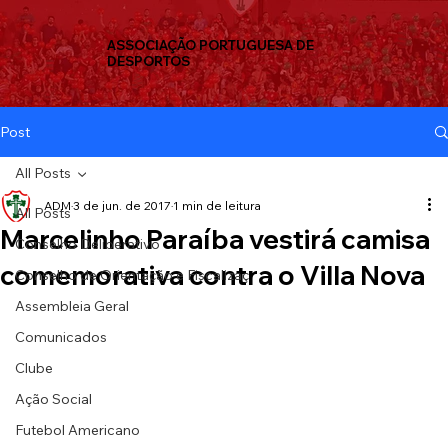
ASSOCIAÇÃO PORTUGUESA DE
DESPORTOS
Post
All Posts
ADM
3 de jun. de 2017
1 min de leitura
All Posts
Marcelinho Paraíba vestirá camisa
Conselho Deliberativo
comemorativa contra o Villa Nova
Conselho de Orientação e Fiscalizaç
Assembleia Geral
Comunicados
Clube
Ação Social
Futebol Americano