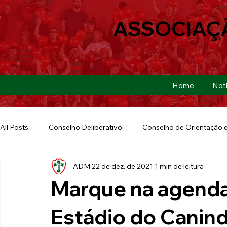
ASSOCIAÇ
Home
Notí
All Posts
Conselho Deliberativo
Conselho de Orientação e
ADM
22 de dez. de 2021
1 min de leitura
Ação Social
Futebol Americano
Copa São Paulo
Marque na agenda
E-sports
Futebol de Base
Futebol de Quintal
Estádio do Canin