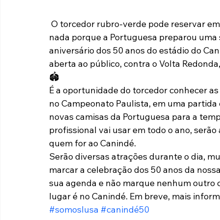
Paulista A2 2019
Portuguesas pelo Brasil
Ouvidoria
 O torcedor rubro-verde pode reservar em sua agenda o dia 15 de janeiro, não marque 
nada porque a Portuguesa preparou uma sé
aniversário dos 50 anos do estádio do Can
futebol
Tabelas
Recuperação Judicial
aberta ao público, contra o Volta Redonda,
🏟️
É a oportunidade do torcedor conhecer as 
no Campeonato Paulista, em uma partida
novas camisas da Portuguesa para a temp
profissional vai usar em todo o ano, serã
quem for ao Canindé.
Serão diversas atrações durante o dia, mui
marcar a celebração dos 50 anos da nossa 
sua agenda e não marque nenhum outro com
lugar é no Canindé. Em breve, mais infor
#somoslusa
#canindé50