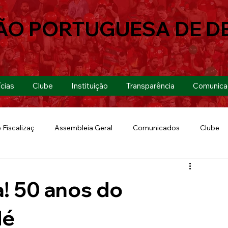
ÃO PORTUGUESA DE D
cias
Clube
Instituição
Transparência
Comunica
 Fiscalizaç
Assembleia Geral
Comunicados
Clube
Futebol 7
Copa Paulista 2019
Futebol
Eventos
! 50 anos do
Lusa Run 2019
Lusa
Futebol Feminino
dé