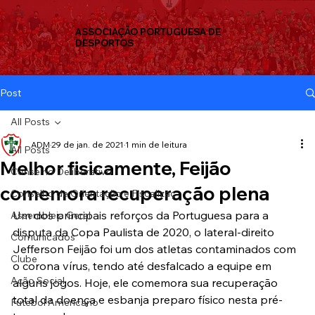
ASSOCIAÇÃO PORTUGUESA DE
DESPORTOS
Post
All Posts
ADM
29 de jan. de 2021
1 min de leitura
All Posts
Melhor fisicamente, Feijão
Conselho Deliberativo
comemora recuperação plena
Conselho de Orientação e Fiscalizaç
Um dos principais reforços da Portuguesa para a 
Assembleia Geral
disputa da Copa Paulista de 2020, o lateral-direito 
Comunicados
Jefferson Feijão foi um dos atletas contaminados com 
Clube
o corona vírus, tendo até desfalcado a equipe em 
Ação Social
alguns jogos. Hoje, ele comemora sua recuperação 
total da doença e esbanja preparo físico nesta pré-
Futebol Americano