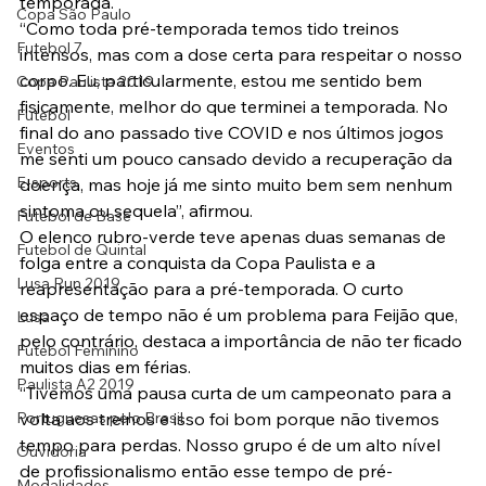
temporada.
Copa São Paulo
“Como toda pré-temporada temos tido treinos 
Futebol 7
intensos, mas com a dose certa para respeitar o nosso 
corpo. Eu, particularmente, estou me sentido bem 
Copa Paulista 2019
fisicamente, melhor do que terminei a temporada. No 
Futebol
final do ano passado tive COVID e nos últimos jogos 
Eventos
me senti um pouco cansado devido a recuperação da 
E-sports
doença, mas hoje já me sinto muito bem sem nenhum 
sintoma ou sequela”, afirmou.
Futebol de Base
O elenco rubro-verde teve apenas duas semanas de 
Futebol de Quintal
folga entre a conquista da Copa Paulista e a 
Lusa Run 2019
reapresentação para a pré-temporada. O curto 
espaço de tempo não é um problema para Feijão que, 
Lusa
pelo contrário, destaca a importância de não ter ficado 
Futebol Feminino
muitos dias em férias.
Paulista A2 2019
“Tivemos uma pausa curta de um campeonato para a 
Portuguesas pelo Brasil
volta aos treinos e isso foi bom porque não tivemos 
tempo para perdas. Nosso grupo é de um alto nível 
Ouvidoria
de profissionalismo então esse tempo de pré-
Modalidades