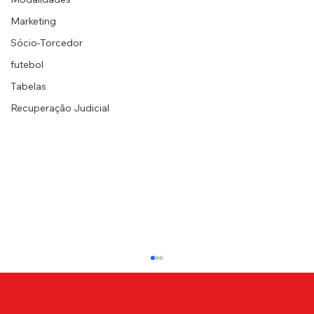
Marketing
Sócio-Torcedor
futebol
Tabelas
Recuperação Judicial
Lusa perde para o São José pelo
Paulistão Feminino
Na tarde desta terça-feira (20), as leoas do