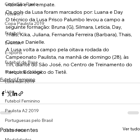
Copa São Paulo
vitórias e um empate.
Os gols da Lusa foram marcados por: Luana e Day
Futebol 7
O técnico da Lusa Prisco Palumbo levou a campo a 
Copa Paulista 2019
seguinte formação: Bruna (G), Silmara, Leticia, Day, 
Futebol
Thais, Kika, Juliana, Fernanda Ferreira (Barbara), Thais, 
Cicera e Danielle.
Eventos
A Lusa volta a campo pela oitava rodada do 
E-sports
Campeonato Paulista, na manhã de domingo (28), às 
Futebol de Base
11h, diante do São José, no Centro de Treinamento do 
Parque Ecológico do Tietê.
Futebol de Quintal
Futebol Feminino
Lusa Run 2019
Lusa
Futebol Feminino
Paulista A2 2019
Portuguesas pelo Brasil
Ver tudo
Posts recentes
Ouvidoria
Modalidades