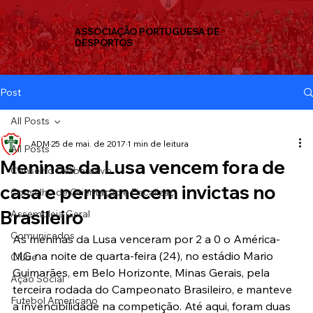
ASSOCIAÇÃO PORTUGUESA DE
DESPORTOS
Post
All Posts
ADM
25 de mai. de 2017
1 min de leitura
All Posts
Meninas da Lusa vencem fora de
Conselho Deliberativo
casa e permanecem invictas no
Conselho de Orientação e Fiscalizaç
Brasileiro
Assembleia Geral
Comunicados
As meninas da Lusa venceram por 2 a 0 o América-
MG na noite de quarta-feira (24), no estádio Mario 
Clube
Guimarães, em Belo Horizonte, Minas Gerais, pela 
Ação Social
terceira rodada do Campeonato Brasileiro, e manteve 
Futebol Americano
a invencibilidade na competição. Até aqui, foram duas 