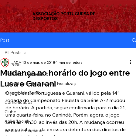
ASSOCIAÇÃO PORTUGUESA DE
DESPORTOS
Post
All Posts
ADM
13 de mar. de 2018
1 min de leitura
All Posts
Mudança no horário do jogo entre
Conselho Deliberativo
Lusa e Guarani
Conselho de Orientação e Fiscalizaç
O jogo entre Portuguesa e Guarani, válido pela 14ª 
Assembleia Geral
rodada do Campeonato Paulista da Série A-2 mudou 
Comunicados
de horário. A partida, segue confirmada para o dia 21, 
Clube
uma quarta-feira, no Canindé. Porém, agora, o jogo 
Ação Social
será às 19h30, ao invés das 20h. A mudança ocorreu 
por solicitação da emissora detentora dos direitos de 
Futebol Americano