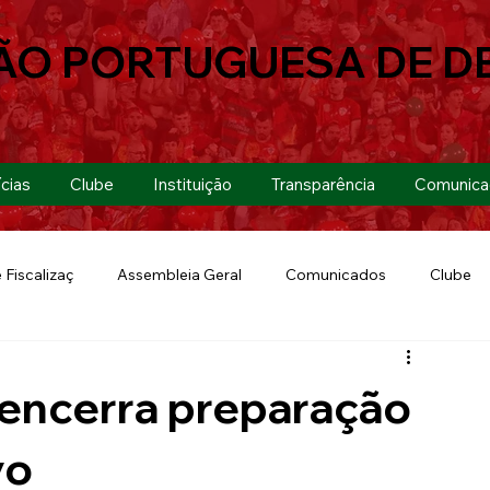
ÃO PORTUGUESA DE D
cias
Clube
Instituição
Transparência
Comunica
 Fiscalizaç
Assembleia Geral
Comunicados
Clube
Futebol 7
Copa Paulista 2019
Futebol
Eventos
 encerra preparação
Lusa Run 2019
Lusa
Futebol Feminino
vo