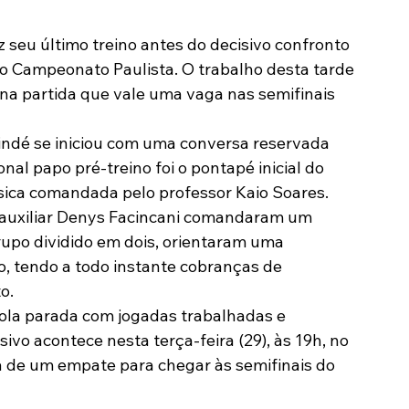
Modalidades
Marketing
Sócio-Torcedor
do Campeonato Paulista. O trabalho desta tarde 
na partida que vale uma vaga nas semifinais 
indé se iniciou com uma conversa reservada 
onal papo pré-treino foi o pontapé inicial do 
sica comandada pelo professor Kaio Soares.
o auxiliar Denys Facincani comandaram um 
rupo dividido em dois, orientaram uma 
o, tendo a todo instante cobranças de 
o.
bola parada com jogadas trabalhadas e 
ivo acontece nesta terça-feira (29), às 19h, no 
a de um empate para chegar às semifinais do 