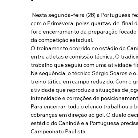
Paulista A2 2019
Portuguesas pelo Brasil
Ouvidoria
 Nesta segunda-feira (28) a Portuguesa fez seu último treino antes do decisivo confronto 
com o Primavera, pelas quartas-de-final 
foi o encerramento da preparação focado 
futebol
Tabelas
Recuperação Judicial
da competição estadual.
O treinamento ocorrido no estádio do Can
entre atletas e comissão técnica. O tradici
trabalho que seguiu com uma atividade fí
Na sequência, o técnico Sérgio Soares e 
treino tático em campo reduzido. Com o g
atividade que reproduzia situações de jog
intensidade e correções de posicionament
Para encerrar, todo o elenco trabalhou a 
cobranças em direção ao gol. O duelo decis
estádio do Canindé e a Portuguesa precis
Campeonato Paulista.