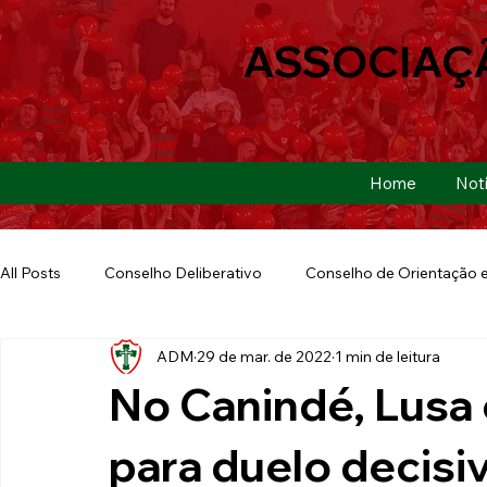
ASSOCIAÇ
Home
Notí
All Posts
Conselho Deliberativo
Conselho de Orientação e
ADM
29 de mar. de 2022
1 min de leitura
Ação Social
Futebol Americano
Copa São Paulo
No Canindé, Lusa
E-sports
Futebol de Base
Futebol de Quintal
para duelo decisi