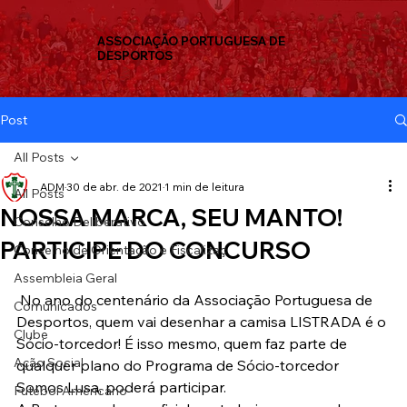
ASSOCIAÇÃO PORTUGUESA DE
DESPORTOS
Post
All Posts
ADM
30 de abr. de 2021
1 min de leitura
All Posts
NOSSA MARCA, SEU MANTO!
Conselho Deliberativo
PARTICIPE DO CONCURSO
Conselho de Orientação e Fiscalizaç
Assembleia Geral
 No ano do centenário da Associação Portuguesa de 
Comunicados
Desportos, quem vai desenhar a camisa LISTRADA é o 
Clube
Sócio-torcedor! É isso mesmo, quem faz parte de 
Ação Social
qualquer plano do Programa de Sócio-torcedor 
Somos Lusa, poderá participar.
Futebol Americano