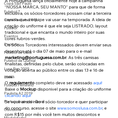
A Portuguesa lança oficialmente hoje a campanha 
Copa São Paulo
“NOSSA MARCA, SEU MANTO” para que de forma 
Futebol 7
exclusiva, os sócios-torcedores possam criar a terceira 
camisa que a equipe vai usar na temporada. A ideia de 
Copa Paulista 2019
criação do uniforme é que ele seja LISTRADO, layout 
Futebol
tradicional e que encanta o mundo inteiro por suas 
Eventos
cores rubros-verdes.
E-sports
Os Sócios Torcedores interessados devem enviar seus 
desenhos até o dia 07 de maio para o e-mail 
Futebol de Base
marketing@portuguesa.com.br
. As três camisas 
Futebol de Quintal
finalistas, definidas pelo clube, serão colocadas em 
Lusa Run 2019
votação aberta ao público entre os dias 13 e 16 de 
maio.
Lusa
O 
regulamento
 completo deve ser acessado 
aqui!
Futebol Feminino
Baixe o 
Mockup
 disponivel para a criação do uniforme
Paulista A2 2019
clicando aqui!
Portuguesas pelo Brasil
Se você ainda não é sócio-torcedor e quer participar 
do concurso, acesse o site 
www.somoslusa.com.br
, e 
Ouvidoria
com R$15 por mês você tem muitos descontos e 
Modalidades