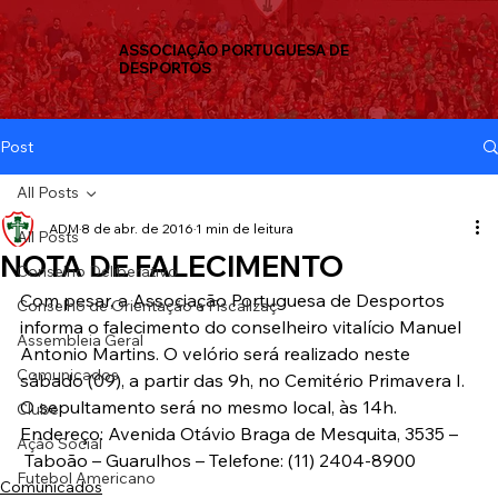
ASSOCIAÇÃO PORTUGUESA DE
DESPORTOS
Post
All Posts
ADM
8 de abr. de 2016
1 min de leitura
All Posts
NOTA DE FALECIMENTO
Conselho Deliberativo
Com pesar, a Associação Portuguesa de Desportos 
Conselho de Orientação e Fiscalizaç
informa o falecimento do conselheiro vitalício Manuel 
Assembleia Geral
Antonio Martins. O velório será realizado neste 
Comunicados
sábado (09), a partir das 9h, no Cemitério Primavera I. 
O sepultamento será no mesmo local, às 14h.
Clube
Endereço: Avenida Otávio Braga de Mesquita, 3535 – 
Ação Social
 Taboão – Guarulhos – Telefone: (11) 2404-8900
Futebol Americano
Comunicados