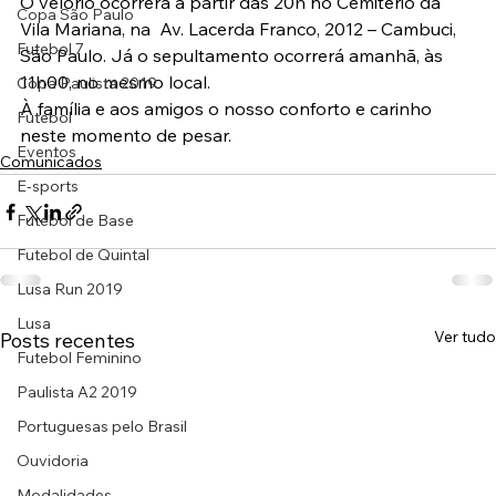
O velório ocorrerá a partir das 20h no Cemitério da 
Copa São Paulo
Vila Mariana, na  Av. Lacerda Franco, 2012 – Cambuci, 
Futebol 7
São Paulo. Já o sepultamento ocorrerá amanhã, às 
11h00, no mesmo local.
Copa Paulista 2019
À família e aos amigos o nosso conforto e carinho 
Futebol
neste momento de pesar.
Eventos
Comunicados
E-sports
Futebol de Base
Futebol de Quintal
Lusa Run 2019
Lusa
Ver tudo
Posts recentes
Futebol Feminino
Paulista A2 2019
Portuguesas pelo Brasil
Ouvidoria
Modalidades