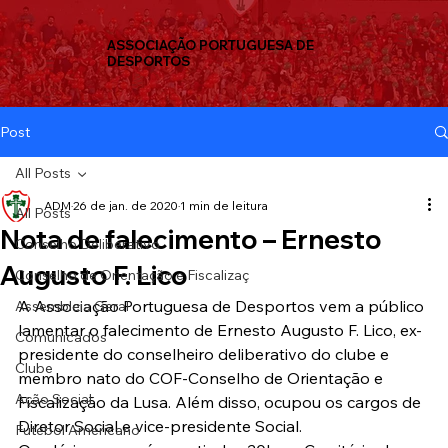
ASSOCIAÇÃO PORTUGUESA DE
DESPORTOS
Post
All Posts
ADM
26 de jan. de 2020
1 min de leitura
All Posts
Nota de falecimento – Ernesto
Conselho Deliberativo
Augusto F. Lico
Conselho de Orientação e Fiscalizaç
A Associação Portuguesa de Desportos vem a público 
Assembleia Geral
lamentar o falecimento de Ernesto Augusto F. Lico, ex-
Comunicados
presidente do conselheiro deliberativo do clube e 
Clube
membro nato do COF-Conselho de Orientação e 
Ação Social
Fiscalização da Lusa. Além disso, ocupou os cargos de 
Diretor Social e vice-presidente Social.
Futebol Americano