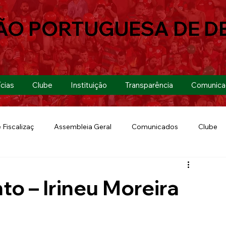
ÃO PORTUGUESA DE D
cias
Clube
Instituição
Transparência
Comunica
 Fiscalizaç
Assembleia Geral
Comunicados
Clube
Futebol 7
Copa Paulista 2019
Futebol
Eventos
to – Irineu Moreira
Lusa Run 2019
Lusa
Futebol Feminino