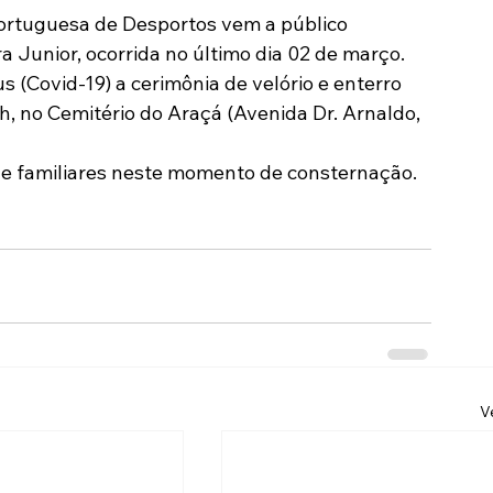
ortuguesa de Desportos vem a público 
Modalidades
Marketing
Sócio-Torcedor
a Junior, ocorrida no último dia 02 de março.
 (Covid-19) a cerimônia de velório e enterro 
4h, no Cemitério do Araçá (Avenida Dr. Arnaldo, 
 e familiares neste momento de consternação.
V