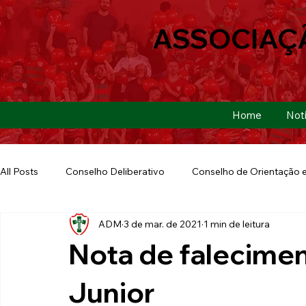
ASSOCIAÇ
Home
Notí
All Posts
Conselho Deliberativo
Conselho de Orientação e
ADM
3 de mar. de 2021
1 min de leitura
Ação Social
Futebol Americano
Copa São Paulo
Nota de falecimen
E-sports
Futebol de Base
Futebol de Quintal
Junior