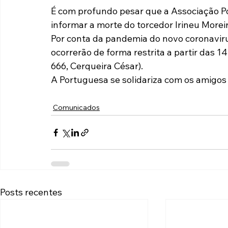
É com profundo pesar que a Associação P
Paulista A2 2019
Portuguesas pelo Brasil
Ouvidoria
informar a morte do torcedor Irineu Moreir
Por conta da pandemia do novo coronavirus
ocorrerão de forma restrita a partir das 1
futebol
Tabelas
Recuperação Judicial
666, Cerqueira César).
A Portuguesa se solidariza com os amigos
Comunicados
Posts recentes