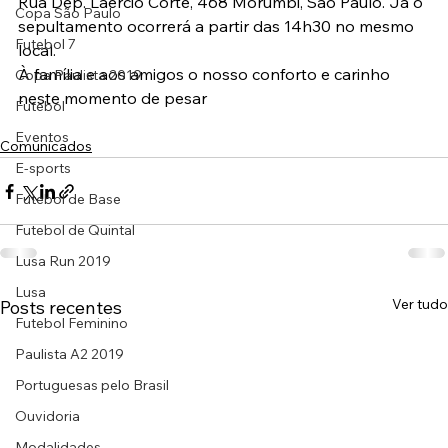
Rua Dep. Laercio Corte, 468 Morumbi, São Paulo. Já o 
Copa São Paulo
sepultamento ocorrerá a partir das 14h30 no mesmo 
Futebol 7
local.
À família e aos amigos o nosso conforto e carinho 
Copa Paulista 2019
neste momento de pesar
Futebol
Eventos
Comunicados
E-sports
Futebol de Base
Futebol de Quintal
Lusa Run 2019
Lusa
Ver tudo
Posts recentes
Futebol Feminino
Paulista A2 2019
Portuguesas pelo Brasil
Ouvidoria
Modalidades