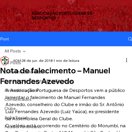
ASSOCIAÇÃO PORTUGUESA DE
DESPORTOS
Post
All Posts
ADM
28 de jun. de 2018
1 min de leitura
All Posts
Nota de falecimento – Manuel
Conselho Deliberativo
Fernandes Azevedo
Conselho de Orientação e Fiscalizaç
A Associação Portuguesa de Desportos vem a público 
Assembleia Geral
lamentar o falecimento de Manuel Fernandes 
Comunicados
Azevedo, conselheiro do Clube e irmão do Sr. Antônio 
Clube
Luiz Fernandes Azevedo (Luiz Yaúca), ex-presidente 
Ação Social
da Assembleia Geral do Clube.
O velório está ocorrendo no Cemitério do Morumbi, na 
Futebol Americano