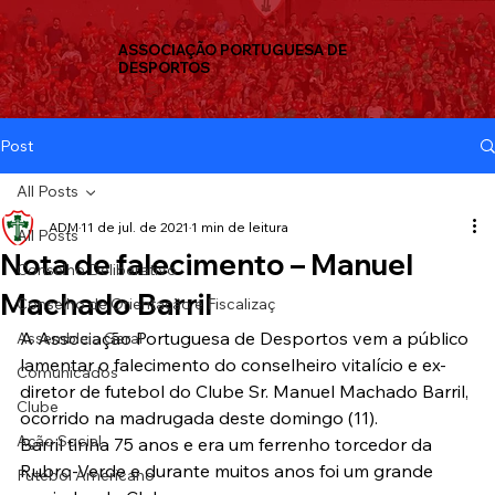
ASSOCIAÇÃO PORTUGUESA DE
DESPORTOS
Post
All Posts
ADM
11 de jul. de 2021
1 min de leitura
All Posts
Nota de falecimento – Manuel
Conselho Deliberativo
Machado Barril
Conselho de Orientação e Fiscalizaç
A Associação Portuguesa de Desportos vem a público 
Assembleia Geral
lamentar o falecimento do conselheiro vitalício e ex-
Comunicados
diretor de futebol do Clube Sr. Manuel Machado Barril, 
Clube
ocorrido na madrugada deste domingo (11).
Ação Social
Barril tinha 75 anos e era um ferrenho torcedor da 
Rubro-Verde e durante muitos anos foi um grande 
Futebol Americano