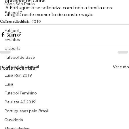
apoiador do Clube.
Copa São Paulo
A Portuguesa se solidariza com toda a família e os 
Futebol 7
amigos neste momento de consternação.
Comunicados
Copa Paulista 2019
Futebol
Eventos
E-sports
Futebol de Base
Futebol de Quintal
Ver tudo
Posts recentes
Lusa Run 2019
Lusa
Futebol Feminino
Paulista A2 2019
Portuguesas pelo Brasil
Ouvidoria
Modalidades