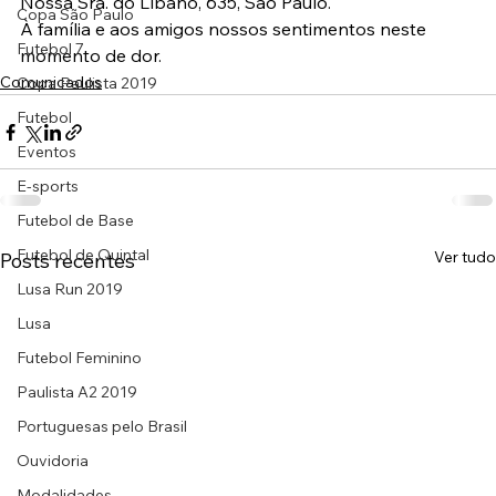
Nossa Sra. do Líbano, 635, São Paulo.
Copa São Paulo
À família e aos amigos nossos sentimentos neste 
Futebol 7
momento de dor.
Comunicados
Copa Paulista 2019
Futebol
Eventos
E-sports
Futebol de Base
Futebol de Quintal
Ver tudo
Posts recentes
Lusa Run 2019
Lusa
Futebol Feminino
Paulista A2 2019
Portuguesas pelo Brasil
Ouvidoria
Modalidades