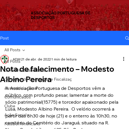
ASSOCIAÇÃO PORTUGUESA DE
DESPORTOS
Post
All Posts
ADM
21 de abr. de 2022
1 min de leitura
All Posts
Nota de falecimento – Modesto
Conselho Deliberativo
Albino Pereira
Conselho de Orientação e Fiscalizaç
A Associação Portuguesa de Desportos vêm a 
Assembleia Geral
público, com profundo pesar, lamentar a morte do 
Comunicados
sócio patrimonial(15775) e torcedor apaixonado pela 
Clube
Lusa, Modesto Albino Pereira.  O velório ocorrerá a 
Ação Social
partir das 8h30 de hoje (21) e o enterro às 10h30, no 
cemitério do Cemitério do Jaraguá, situado na R. 
Futebol Americano