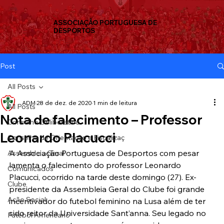
ASSOCIAÇÃO PORTUGUESA DE
DESPORTOS
Post
All Posts
ADM
28 de dez. de 2020
1 min de leitura
All Posts
Nota de falecimento – Professor
Conselho Deliberativo
Leonardo Placucci
Conselho de Orientação e Fiscalizaç
A Associação Portuguesa de Desportos com pesar 
Assembleia Geral
lamenta o falecimento do professor Leonardo 
Comunicados
Placucci, ocorrido na tarde deste domingo (27). Ex-
Clube
presidente da Assembleia Geral do Clube foi grande 
Ação Social
incentivador do futebol feminino na Lusa além de ter 
sido reitor da Universidade Sant’anna. Seu legado no 
Futebol Americano