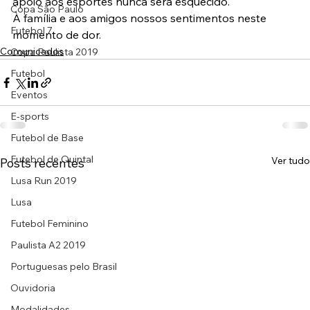
apoio aos esportes nunca será esquecido.
Copa São Paulo
À família e aos amigos nossos sentimentos neste 
Futebol 7
momento de dor.
Comunicados
Copa Paulista 2019
Futebol
Eventos
E-sports
Futebol de Base
Futebol de Quintal
Ver tudo
Posts recentes
Lusa Run 2019
Lusa
Futebol Feminino
Paulista A2 2019
Portuguesas pelo Brasil
Ouvidoria
Modalidades